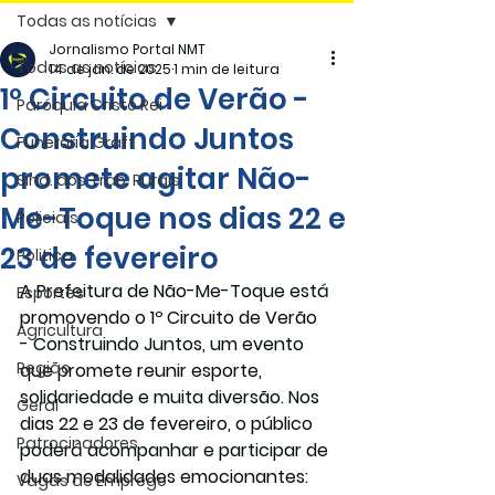
Todas as notícias
Jornalismo Portal NMT
Todas as notícias
14 de jan. de 2025
1 min de leitura
1º Circuito de Verão -
Paróquia Cristo Rei
Construindo Juntos
Funerária Gräff
promete agitar Não-
Sind. dos Trab. Rurais
Me-Toque nos dias 22 e
Policiais
23 de fevereiro
Politica
A Prefeitura de Não-Me-Toque está 
Esportes
promovendo o 
1º Circuito de Verão 
Agricultura
- Construindo Juntos
, um evento 
Região
que promete reunir esporte, 
solidariedade e muita diversão. Nos 
Geral
dias 22 e 23 de fevereiro, o público 
Patrocinadores
poderá acompanhar e participar de 
duas modalidades emocionantes: 
Vagas de Emprego