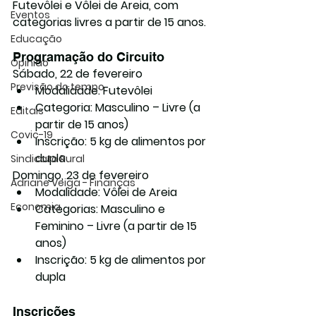
Futevôlei
 e 
Vôlei de Areia
, com 
Eventos
categorias livres a partir de 15 anos.
Educação
Programação do Circuito
Opinião
Sábado, 22 de fevereiro
Previsão do tempo
Modalidade: 
Futevôlei
Categoria: Masculino – Livre (a 
Editais
partir de 15 anos)
Covic-19
Inscrição: 5 kg de alimentos por 
dupla
Sindicato Rural
Domingo, 23 de fevereiro
Adriane Veiga - Finanças
Modalidade: 
Vôlei de Areia
Economia
Categorias: Masculino e 
Feminino – Livre (a partir de 15 
anos)
Inscrição: 5 kg de alimentos por 
dupla
Inscrições