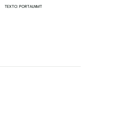
TEXTO: PORTALNMT
Ver tudo
Posts recentes