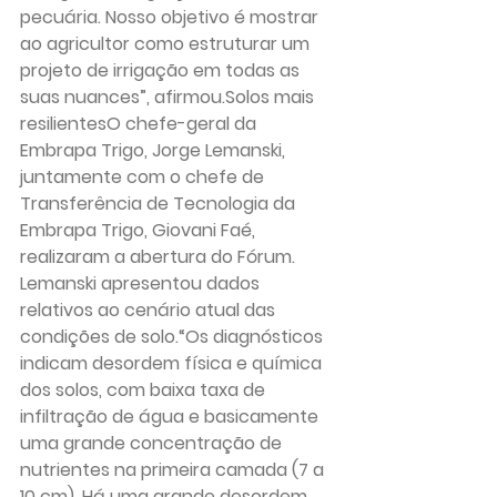
pecuária. Nosso objetivo é mostrar 
ao agricultor como estruturar um 
projeto de irrigação em todas as 
suas nuances”, afirmou.
Solos mais 
resilientes
O chefe-geral da 
Embrapa Trigo, Jorge Lemanski, 
juntamente com o chefe de 
Transferência de Tecnologia da 
Embrapa Trigo, Giovani Faé, 
realizaram a abertura do Fórum. 
Lemanski apresentou dados 
relativos ao cenário atual das 
condições de solo.“Os diagnósticos 
indicam desordem física e química 
dos solos, com baixa taxa de 
infiltração de água e basicamente 
uma grande concentração de 
nutrientes na primeira camada (7 a 
10 cm). Há uma grande desordem 