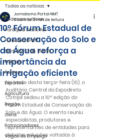
Todas as notícias
Jornalismo Portal NMT
Todas as notícias
11 de mar.
3 min de leitura
10º Fórum Estadual de
Paróquia Cristo Rei
Conservação do Solo e
Funerária Gräff
da Água reforça a
Sind. dos Trab. Rurais
importância da
Policiais
irrigação eficiente
Politica
Na tarde desta terça-feira (10), o 
Esportes
Auditório Central da Expodireto 
Agricultura
Cotrijal sediou a 10ª edição do 
Região
Fórum Estadual de Conservação do 
Solo e da Água. O evento reuniu 
Geral
especialistas, produtores e 
Patrocinadores
representantes de entidades para 
debater soluções voltadas à 
Vagas de Emprego