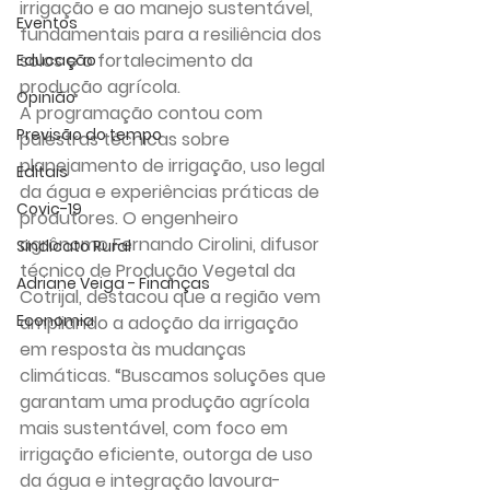
irrigação e ao manejo sustentável, 
Eventos
fundamentais para a resiliência dos 
solos e o fortalecimento da 
Educação
produção agrícola.
Opinião
A programação contou com 
Previsão do tempo
palestras técnicas sobre 
planejamento de irrigação, uso legal 
Editais
da água e experiências práticas de 
Covic-19
produtores. O engenheiro 
agrônomo Fernando Cirolini, difusor 
Sindicato Rural
técnico de Produção Vegetal da 
Adriane Veiga - Finanças
Cotrijal, destacou que a região vem 
Economia
ampliando a adoção da irrigação 
em resposta às mudanças 
climáticas. “Buscamos soluções que 
garantam uma produção agrícola 
mais sustentável, com foco em 
irrigação eficiente, outorga de uso 
da água e integração lavoura-