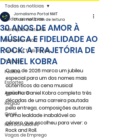
Todas as notícias
Jornalismo Portal NMT
Todas as notícias
17 de mar.
2 min de leitura
30 ANOS DE AMOR À
Paróquia Cristo Rei
MÚSICA E FIDELIDADE AO
Funerária Gräff
ROCK: A TRAJETÓRIA DE
Sind. dos Trab. Rurais
DANIEL KOBRA
Policiais
O ano de 2026 marca um jubileu 
Politica
especial para um dos nomes mais 
Esportes
autênticos da cena musical 
gaúcha. 
Daniel Kobra
 completa três 
Agricultura
décadas de uma carreira pautada 
Região
pela entrega, composições autorais 
Geral
e uma lealdade inabalável ao 
género que escolheu para viver: o 
Patrocinadores
Rock and Roll.
Vagas de Emprego