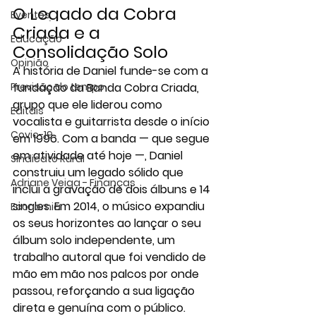
O Legado da Cobra 
Eventos
Criada e a 
Educação
Consolidação Solo
Opinião
A história de Daniel funde-se com a 
Previsão do tempo
fundação da 
Banda Cobra Criada
, 
grupo que ele liderou como 
Editais
vocalista e guitarrista desde o início 
Covic-19
em 
1996
. Com a banda — que segue 
em atividade até hoje —, Daniel 
Sindicato Rural
construiu um legado sólido que 
Adriane Veiga - Finanças
inclui a gravação de 
dois álbuns e 14 
singles
. Em 
2014
, o músico expandiu 
Economia
os seus horizontes ao lançar o seu 
álbum solo independente
, um 
trabalho autoral que foi vendido de 
mão em mão nos palcos por onde 
passou, reforçando a sua ligação 
direta e genuína com o público.