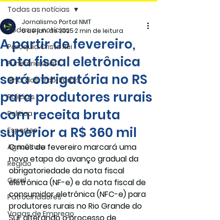
Todas as notícias
Jornalismo Portal NMT
Todas as notícias
6 de jan. de 2025
2 min de leitura
A partir de fevereiro,
Paróquia Cristo Rei
nota fiscal eletrônica
Funerária Gräff
será obrigatória no RS
Sind. dos Trab. Rurais
para produtores rurais
Policiais
com receita bruta
Politica
superior a R$ 360 mil
Esportes
O mês de fevereiro marcará uma 
Agricultura
nova etapa do avanço gradual da 
Região
obrigatoriedade da nota fiscal 
Geral
eletrônica (NF-e) e da nota fiscal de 
consumidor eletrônica (NFC-e) para 
Patrocinadores
produtores rurais no Rio Grande do 
Vagas de Emprego
Sul, alterando o processo de 