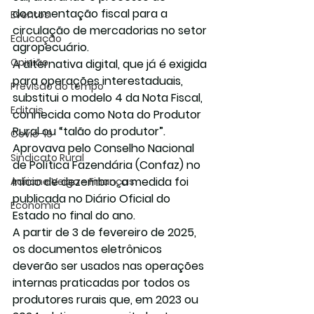
documentação fiscal para a 
Eventos
circulação de mercadorias no setor 
Educação
agropecuário.
Opinião
A alternativa digital, que já é exigida 
para operações interestaduais, 
Previsão do tempo
substitui o modelo 4 da Nota Fiscal, 
Editais
conhecida como Nota do Produtor 
Rural ou “talão do produtor”.
Covic-19
Aprovava pelo Conselho Nacional 
Sindicato Rural
de Política Fazendária (Confaz) no 
início de dezembro, a medida foi 
Adriane Veiga - Finanças
publicada no Diário Oficial do 
Economia
Estado no final do ano.
A partir de 3 de fevereiro de 2025, 
os documentos eletrônicos 
deverão ser usados nas operações 
internas praticadas por todos os 
produtores rurais que, em 2023 ou 