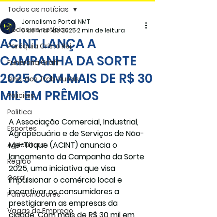
Todas as notícias
Jornalismo Portal NMT
Todas as notícias
6 de mar. de 2025
2 min de leitura
ACINT LANÇA A
Paróquia Cristo Rei
CAMPANHA DA SORTE
Funerária Gräff
2025 COM MAIS DE R$ 30
Sind. dos Trab. Rurais
MIL EM PRÊMIOS
Policiais
Politica
A Associação Comercial, Industrial, 
Esportes
Agropecuária e de Serviços de Não-
Me-Toque (ACINT) anuncia o 
Agricultura
lançamento da Campanha da Sorte 
Região
2025, uma iniciativa que visa 
Geral
impulsionar o comércio local e 
incentivar os consumidores a 
Patrocinadores
prestigiarem as empresas da 
Vagas de Emprego
cidade. Com mais de R$ 30 mil em 