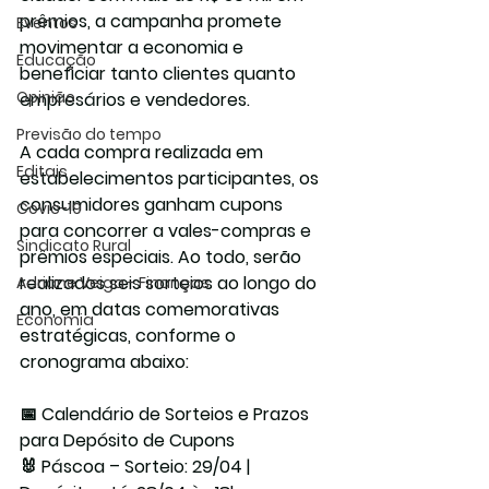
prêmios, a campanha promete 
Eventos
movimentar a economia e 
Educação
beneficiar tanto clientes quanto 
Opinião
empresários e vendedores.
Previsão do tempo
A cada compra realizada em 
Editais
estabelecimentos participantes, os 
consumidores ganham cupons 
Covic-19
para concorrer a vales-compras e 
Sindicato Rural
prêmios especiais. Ao todo, serão 
realizados seis sorteios ao longo do 
Adriane Veiga - Finanças
ano, em datas comemorativas 
Economia
estratégicas, conforme o 
cronograma abaixo:
📅 Calendário de Sorteios e Prazos 
para Depósito de Cupons
🐰 Páscoa – Sorteio: 29/04 | 