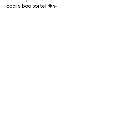
local e boa sorte! 🍀✨
Ver tudo
Posts recentes