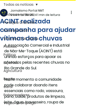
Todas as notícias
Jornalismo Portal NMT
Todas as notícias
9 de mai. de 2024
1 min de leitura
ACINT realizada
Paróquia Cristo Rei
campanha para ajudar
Funerária Gräff
vítimas das chuvas
Sind. dos Trab. Rurais
A Associação Comercial e Industrial 
Policiais
de Não-Me-Toque (ACINT) está 
Politica
unindo esforços para apoiar os 
afetados pelas recentes chuvas no 
Esportes
Rio Grande do Sul.
Agricultura
Região
Neste momento a comunidade 
pode colaborar doando itens 
Geral
essenciais como rodo, vassoura, 
Patrocinadores
pano, balde, produtos de limpeza, 
leite, água, travesseiro, roupa de 
Vagas de Emprego