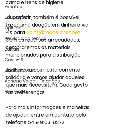
cama e itens de higiene.
Eventos
Se preferir, também é possível 
Educação
fazer uma doação em dinheiro via 
Opinião
PIX para 
acint@modelonet.net
. 
Previsão do tempo
Com os recursos arrecadados, 
compraremos os materiais 
Editais
mencionados para distribuição.
Covic-19
Junte-se a nós nesta corrente 
Sindicato Rural
solidária e vamos ajudar aqueles 
Adriane Veiga - Finanças
que mais necessitam. Cada gesto 
Economia
faz a diferença!
Para mais informações e maneiras 
de ajudar, entre em contato pelo 
telefone 54 9 9103-8272.