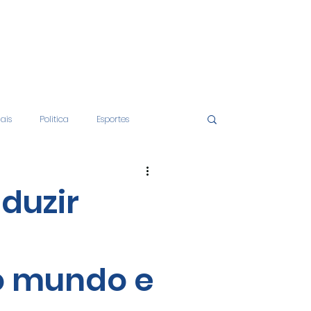
iais
Politica
Esportes
tos
Educação
Opinião
duzir
nças
Economia
o mundo e