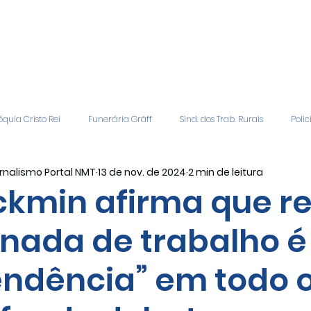
quia Cristo Rei
Funerária Gräff
Sind. dos Trab. Rurais
Polic
rnalismo Portal NMT
13 de nov. de 2024
2 min de leitura
gião
Geral
Patrocinadores
Vagas de Emprego
Even
ckmin afirma que re
rnada de trabalho é
Editais
Covic-19
Sindicato Rural
Adriane Veiga - Fina
endência” em todo 