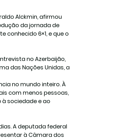
raldo Alckmin, afirmou 
redução da jornada de 
e conhecido 6×1, e que o 
revista no Azerbaijão, 
ima das Nações Unidas, a 
cia no mundo inteiro. À 
ais com menos pessoas, 
 à sociedade e ao 
ias. A deputada federal 
presentar à Câmara dos 