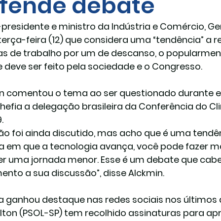
fende debate
-presidente e ministro da Indústria e Comércio, Ge
terça-feira (12) que considera uma “tendência” a 
ias de trabalho por um de descanso, o popularment
 deve ser feito pela sociedade e o Congresso.
n comentou o tema ao ser questionado durante ent
hefia a delegação brasileira da Conferência do Cl
.
não foi ainda discutido, mas acho que é uma tendên
 em que a tecnologia avança, você pode fazer m
er uma jornada menor. Esse é um debate que cabe
ento a sua discussão”, disse Alckmin.
 ganhou destaque nas redes sociais nos últimos d
Hilton (PSOL-SP) tem recolhido assinaturas para a