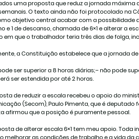
dos uma proposta que reduz a jornada máxima de
semanais. O texto ainda não foi protocolado na 
mo objetivo central acabar com a possibilidade de
ho e 1 de descanso, chamada de 6×1 e alterar a es
 em que o trabalhador teria três dias de folga, in
ente, a Constituição estabelece que a jornada de
pode ser superior a 8 horas diárias;– não pode su
erá ser estendida por até 2 horas.
osta de reduzir a escala recebeu o apoio do minist
cação (Secom), Paulo Pimenta, que é deputado fed
a afirmou que a posição é puramente pessoal.
posta de alterar escala 6×1 tem meu apoio. Toda in
vo melhorar as condições de trabalho e a vida da c