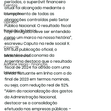
períodos, o superávit financeiro 
Eventos
atual foi alcançado mediante o 
cumprimento de todas as 
Educação
obrigações contraídas pelo Setor 
Opinião
Público Nacional. O resultado fiscal 
Previsão do tempo
hoje divulgado deve ser entendido 
como um marco na nossa história”, 
Editais
escreveu Caputo na rede social X.
Covic-19
Em sua publicação oficial, o 
Ministério da Economia da 
Sindicato Rural
Argentina destaca que o resultado 
Adriane Veiga - Finanças
fiscal de 2024 foi obtido com uma 
Economia
dívida flutuante em linha com a do 
final de 2023 em termos nominais, 
ou seja, com redução real de 52%.
“Além da racionalização dos gastos 
da Administração Nacional, 
destaca-se a consolidação 
efetuada nas empresas públicas – 