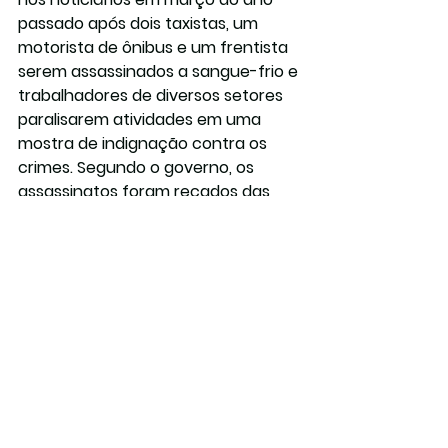
passado após dois taxistas, um 
motorista de ônibus e um frentista 
serem assassinados a sangue-frio e 
trabalhadores de diversos setores 
paralisarem atividades em uma 
mostra de indignação contra os 
crimes. Segundo o governo, os 
assassinatos foram recados das 
facções criminosas locais às 
autoridades contra o 
endurecimento da política 
carcerária.
Rosário, no entanto, fechou 2024 
com uma redução de 65% nos 
homicídios, 53% nos feridos com 
arma de fogo, 20,3% nos roubos e 
55,5% nos tiroteios, de acordo com 
o ministério de Bullrich. As 