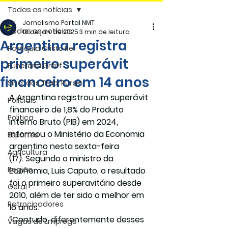
Todas as notícias
Jornalismo Portal NMT
Todas as notícias
18 de jan. de 2025
3 min de leitura
Argentina registra
Paróquia Cristo Rei
primeiro superávit
Funerária Gräff
financeiro em 14 anos
Sind. dos Trab. Rurais
A Argentina registrou um superávit 
Policiais
financeiro de 1,8% do Produto 
Politica
Interno Bruto (PIB) em 2024, 
informou o Ministério da Economia 
Esportes
argentino nesta sexta-feira 
Agricultura
(17). Segundo o ministro da 
Região
Economia, Luis Caputo, o resultado 
foi o primeiro superavitário desde 
Geral
2010, além de ter sido o melhor em 
Patrocinadores
16 anos.
“Contudo, diferentemente desses 
Vagas de Emprego