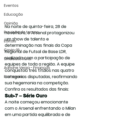
Eventos
Educação
Opinião
Na noite de quinta-feira, 28 de 
Previsão do tempo
novembro, o Arsenal protagonizou 
um show de talento e 
Editais
determinação nas finais da 
Copa 
Covic-19
Regional de Futsal de Base LDR
, 
realizada com a participação de 
Sindicato Rural
equipes de toda a região. A equipe 
Adriane Veiga - Finanças
conquistou três títulos nas quatro 
categorias disputadas, reafirmando 
Economia
sua hegemonia na competição.
Confira os resultados das finais:
Sub-7 – Série Ouro
A noite começou emocionante 
com o Arsenal enfrentando o Milan 
em uma partida equilibrada e de 