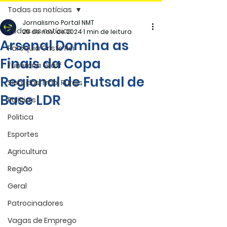
Todas as notícias
Jornalismo Portal NMT
Todas as notícias
29 de nov. de 2024
1 min de leitura
Arsenal Domina as
Paróquia Cristo Rei
Finais da Copa
Funerária Gräff
Regional de Futsal de
Sind. dos Trab. Rurais
Base LDR
Policiais
Politica
Esportes
Agricultura
Região
Geral
Patrocinadores
Vagas de Emprego