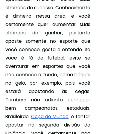
chances de sucesso. Conhecimento 
é dinheiro nessa área, e você 
certamente quer aumentar suas 
chances de ganhar, portanto 
aposte somente no esporte que 
você conhece, gosta e entende. Se 
você é fã de futebol, evite se 
aventurar em esportes que você 
não conhece a fundo, como hóquei 
no gelo, por exemplo, pois você 
estará apostando às cegas. 
Também não adianta conhecer 
bem campeonatos estaduais, 
Brasileirão, 
Copa do Mundo
, e tentar 
apostar na segunda divisão da 
Finlândia. Você certamente não 