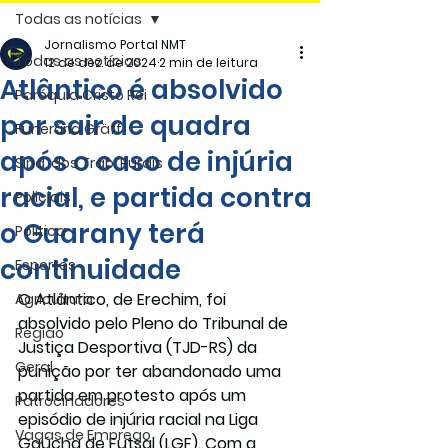
Todas as notícias
Jornalismo Portal NMT
Todas as notícias
12 de dez. de 2024
2 min de leitura
Atlântico é absolvido
Paróquia Cristo Rei
por sair de quadra
Funerária Gräff
após o caso de injúria
Sind. dos Trab. Rurais
racial, e partida contra
Policiais
o Guarany terá
Politica
continuidade
Esportes
O Atlântico, de Erechim, foi 
Agricultura
absolvido pelo Pleno do Tribunal de 
Região
Justiça Desportiva (TJD-RS) da 
Geral
punição por ter abandonado uma 
partida em protesto após um 
Patrocinadores
episódio de injúria racial na Liga 
Vagas de Emprego
Gaúcha de Futsal (LGF). Com a 