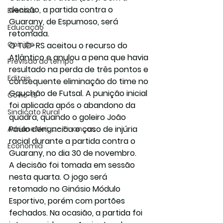
decisão, a partida contra o 
Eventos
Guarany, de Espumoso, será 
Educação
retomada.
Opinião
O TJD-RS aceitou o recurso do 
Atlântico e anulou a pena que havia 
Previsão do tempo
resultado na perda de três pontos e 
Editais
consequente eliminação do time no 
Gauchão de Futsal. A punição inicial 
Covic-19
foi aplicada após o abandono da 
Sindicato Rural
quadra, quando o goleiro João 
Paulo denunciou o caso de injúria 
Adriane Veiga - Finanças
racial durante a partida contra o 
Economia
Guarany, no dia 30 de novembro.
A decisão foi tomada em sessão 
nesta quarta. O jogo será 
retomado no Ginásio Módulo 
Esportivo, porém com portões 
fechados. Na ocasião, a partida foi 