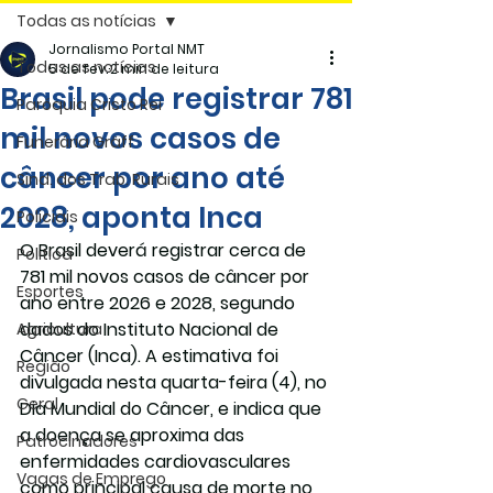
Todas as notícias
Jornalismo Portal NMT
Todas as notícias
5 de fev.
2 min de leitura
Brasil pode registrar 781
Paróquia Cristo Rei
mil novos casos de
Funerária Gräff
câncer por ano até
Sind. dos Trab. Rurais
2028, aponta Inca
Policiais
O Brasil deverá registrar cerca de 
Politica
781 mil novos casos de câncer por 
Esportes
ano
 entre 2026 e 2028, segundo 
dados do Instituto Nacional de 
Agricultura
Câncer (Inca). A estimativa foi 
Região
divulgada nesta quarta-feira (4), no 
Geral
Dia Mundial do Câncer, e indica que 
a doença se aproxima das 
Patrocinadores
enfermidades cardiovasculares 
Vagas de Emprego
como principal causa de morte no 