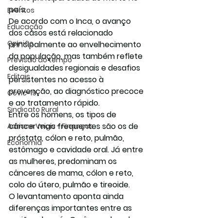
país.
Eventos
De acordo com o Inca, o avanço 
Educação
dos casos está relacionado 
Opinião
principalmente ao 
envelhecimento 
da população
, mas também reflete 
Previsão do tempo
desigualdades regionais
 e desafios 
Editais
persistentes no acesso à 
prevenção, ao diagnóstico precoce 
Covic-19
e ao tratamento rápido.
Sindicato Rural
Entre os homens, os tipos de 
câncer mais frequentes são os de 
Adriane Veiga - Finanças
próstata
, 
cólon e reto
, 
pulmão
, 
Economia
estômago
 e 
cavidade oral
. Já entre 
as mulheres, predominam os 
cânceres de 
mama
, 
cólon e reto
, 
colo do útero
, 
pulmão
 e 
tireoide
.
O levantamento aponta ainda 
diferenças importantes entre as 