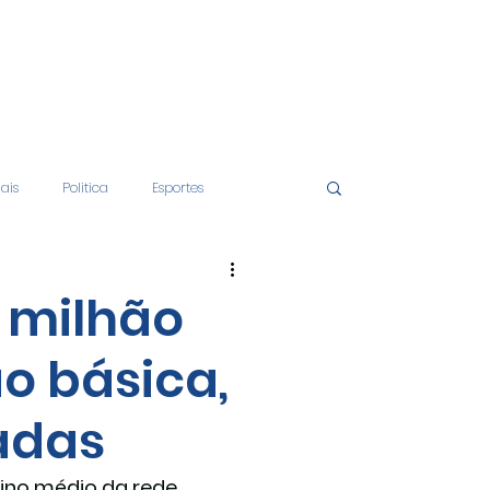
iais
Politica
Esportes
tos
Educação
Opinião
1 milhão
o básica,
nças
Economia
adas
ino médio da rede 