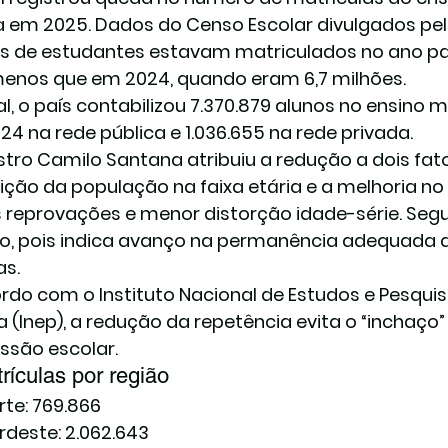
a em 2025. Dados do Censo Escolar divulgados pe
s de estudantes estavam matriculados no ano pa
menos que em 2024, quando eram 6,7 milhões.
al, o país contabilizou 7.370.879 alunos no ensino
224 na rede pública e 1.036.655 na rede privada.
stro Camilo Santana atribuiu a redução a dois fator
ição da população na faixa etária e a melhoria no 
reprovações e menor distorção idade-série. Segun
vo, pois indica avanço na permanência adequada d
as.
rdo com o Instituto Nacional de Estudos e Pesquis
ra (Inep), a redução da repetência evita o “inchaço
ssão escolar.
rículas por região
rte: 769.866
rdeste: 2.062.643