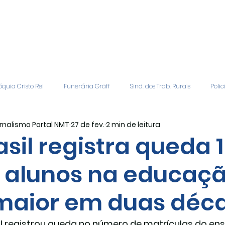
quia Cristo Rei
Funerária Gräff
Sind. dos Trab. Rurais
Polic
rnalismo Portal NMT
27 de fev.
2 min de leitura
gião
Geral
Patrocinadores
Vagas de Emprego
Even
asil registra queda 
 alunos na educaçã
Editais
Covic-19
Sindicato Rural
Adriane Veiga - Fina
maior em duas déc
il registrou queda no número de matrículas do ens