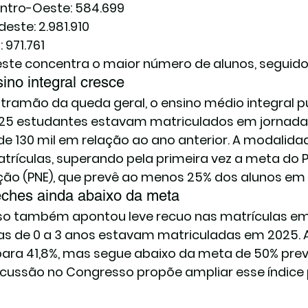
ntro-Oeste: 584.699
deste: 2.981.910
: 971.761
ste concentra o maior número de alunos, seguido
no integral cresce
tramão da queda geral, o ensino médio integral p
425 estudantes estavam matriculados em jornada 
de 130 mil em relação ao ano anterior. A modalidad
trículas, superando pela primeira vez a meta do P
ão (PNE), que prevê ao menos 25% dos alunos em 
eches ainda abaixo da meta
o também apontou leve recuo nas matrículas em c
as de 0 a 3 anos estavam matriculadas em 2025. 
para 41,8%, mas segue abaixo da meta de 50% previ
cussão no Congresso propõe ampliar esse índice 