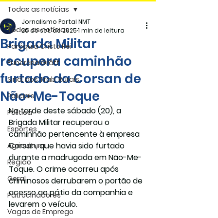
Todas as notícias
Jornalismo Portal NMT
Todas as notícias
20 de set. de 2025
1 min de leitura
Brigada Militar
Paróquia Cristo Rei
recupera caminhão
Funerária Gräff
furtado da Corsan de
Sind. dos Trab. Rurais
Não-Me-Toque
Policiais
Na tarde deste sábado (20), a 
Politica
Brigada Militar recuperou o 
Esportes
caminhão pertencente à empresa 
Corsan, que havia sido furtado 
Agricultura
durante a madrugada em Não-Me-
Região
Toque. O crime ocorreu após 
Geral
criminosos derrubarem o portão de 
acesso ao pátio da companhia e 
Patrocinadores
levarem o veículo.
Vagas de Emprego