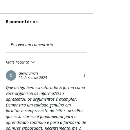
6 comentários
Escreva um comentário
Matrículas abertas
CDP Serviços 
para o EJA SESI
Jardinagem
oferecem
Profissional l
Mais recente
oportunidade
experiência e
chenyi smart
gratuita para concluir
segurança pa
29 de set. de 2025
os estudos em Não-
cuidado de á
Que artigo bem estruturado! A forma como 
Me-Toque
verdes em N
você organizou as informa??es e 
apresentou os argumentos é exemplar. 
Toque
Demonstra um cuidado genuíno em 
facilitar a compreens?o do leitor. Acredito 
que essa clareza é fundamental para o 
aprendizado contínuo e para a forma??o de 
opini?es embasadas. Recentemente, me vi 