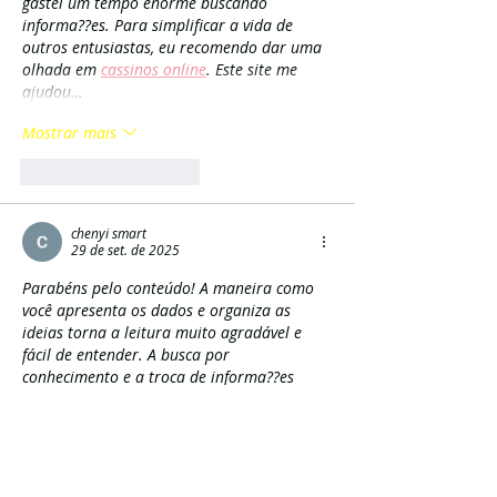
gastei um tempo enorme buscando 
informa??es. Para simplificar a vida de 
outros entusiastas, eu recomendo dar uma 
olhada em 
cassinos online
. Este site me 
ajudou…
Mostrar mais
Curtir
Responder
chenyi smart
29 de set. de 2025
Parabéns pelo conteúdo! A maneira como 
você apresenta os dados e organiza as 
ideias torna a leitura muito agradável e 
fácil de entender. A busca por 
conhecimento e a troca de informa??es 
relevantes como as que encontrei aqui s?o 
essenciais para o nosso desenvolvimento. 
Isso me lembrou da época em que estava 
procurando uma plataforma confiável para 
fazer minhas apostas online. A seguran?a e 