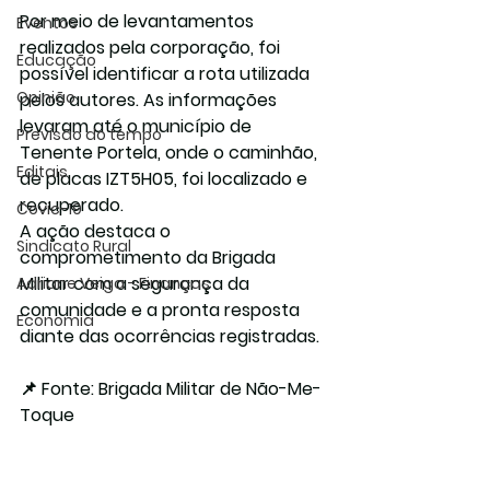
Por meio de levantamentos 
Eventos
realizados pela corporação, foi 
Educação
possível identificar a rota utilizada 
Opinião
pelos autores. As informações 
levaram até o município de 
Previsão do tempo
Tenente Portela
, onde o caminhão, 
Editais
de placas 
IZT5H05
, foi localizado e 
recuperado.
Covic-19
A ação destaca o 
Sindicato Rural
comprometimento da Brigada 
Militar com a segurança da 
Adriane Veiga - Finanças
comunidade e a pronta resposta 
Economia
diante das ocorrências registradas.
📌 
Fonte:
 Brigada Militar de Não-Me-
Toque