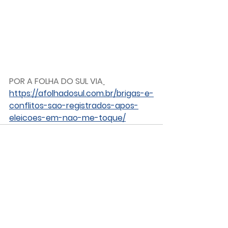
POR A FOLHA DO SUL VIA
https://afolhadosul.com.br/brigas-e-
conflitos-sao-registrados-apos-
eleicoes-em-nao-me-toque/
Ver tudo
Posts recentes