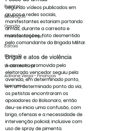
Eventos
Segundo vídeos publicados em 
grupos e redes sociais, 
Educação
manifestantes estariam portando 
Opinião
armas, durante a carreata e 
manifestações, fato desmentido 
Previsão do tempo
pelo comandante da Brigada Militar.
Editais
Covic-19
Brigas e atos de violência
A carreata promovida pelo 
Sindicato Rural
eleitorado vencedor seguiu pela 
Adriane Veiga - Finanças
avenida, em determinado ponto, 
Economia
em um determinado ponto da via, 
os petistas encontraram os 
apoiadores do Bolsonaro, então 
deu-se inicio uma confusão, com 
briga, ofensas e a necessidade de 
intervenção policial, inclusive com 
uso de spray de pimenta.