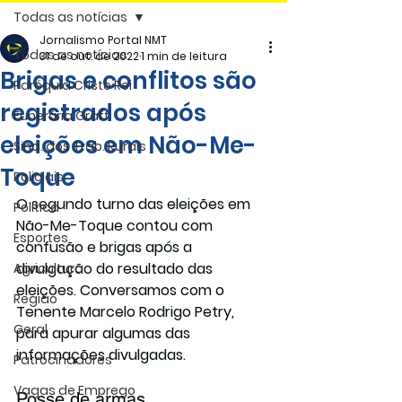
Todas as notícias
Jornalismo Portal NMT
Todas as notícias
31 de out. de 2022
1 min de leitura
Brigas e conflitos são
Paróquia Cristo Rei
registrados após
Funerária Gräff
eleições em Não-Me-
Sind. dos Trab. Rurais
Toque
Policiais
O segundo turno das eleições em 
Politica
Não-Me-Toque contou com 
Esportes
confusão e brigas após a 
divulgação do resultado das 
Agricultura
eleições. Conversamos com o 
Região
Tenente Marcelo Rodrigo Petry, 
Geral
para apurar algumas das 
informações divulgadas.
Patrocinadores
Vagas de Emprego
Posse de armas