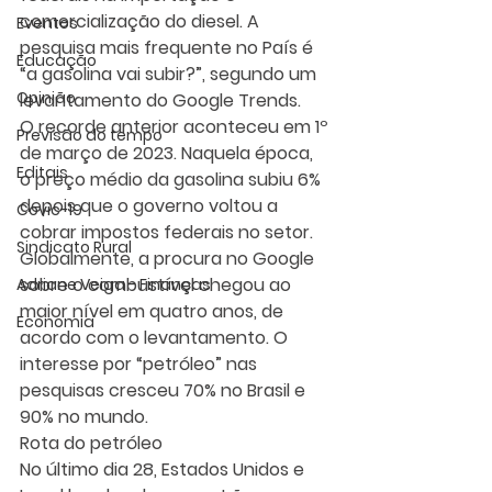
comercialização do diesel. A 
Eventos
pesquisa mais frequente no País é 
Educação
“a gasolina vai subir?”, segundo um 
Opinião
levantamento do Google Trends.
O recorde anterior aconteceu em 1º 
Previsão do tempo
de março de 2023. Naquela época, 
Editais
o preço médio da gasolina subiu 6% 
depois que o governo voltou a 
Covic-19
cobrar impostos federais no setor.
Sindicato Rural
Globalmente, a procura no Google 
sobre o combustível chegou ao 
Adriane Veiga - Finanças
maior nível em quatro anos, de 
Economia
acordo com o levantamento. O 
interesse por “petróleo” nas 
pesquisas cresceu 70% no Brasil e 
90% no mundo.
Rota do petróleo
No último dia 28, Estados Unidos e 