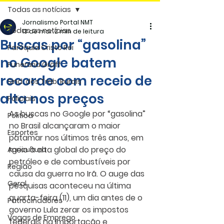
Todas as notícias
Jornalismo Portal NMT
Todas as notícias
13 de mar.
2 min de leitura
Buscas por “gasolina”
Paróquia Cristo Rei
no Google batem
Funerária Gräff
recorde com receio de
Sind. dos Trab. Rurais
alta nos preços
Policiais
As buscas no Google por “gasolina” 
Politica
no Brasil alcançaram o maior 
Esportes
patamar nos últimos três anos, em 
meio à alta global do preço do 
Agricultura
petróleo e de combustíveis por 
Região
causa da guerra no Irã. O auge das 
Geral
pesquisas aconteceu na última 
quarta-feira (11), um dia antes de o 
Patrocinadores
governo Lula zerar os impostos 
Vagas de Emprego
federais na importação e 