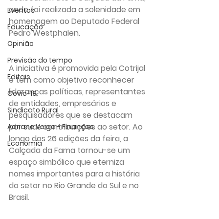
onde foi realizada a solenidade em 
Eventos
homenagem ao Deputado Federal 
Educação
Pedro Westphalen.
Opinião
Previsão do tempo
A iniciativa é promovida pela Cotrijal 
Editais
e tem como objetivo reconhecer 
lideranças políticas, representantes 
Covic-19
de entidades, empresários e 
Sindicato Rural
pesquisadores que se destacam 
por suas contribuições ao setor. Ao 
Adriane Veiga - Finanças
longo das 26 edições da feira, a 
Economia
Calçada da Fama tornou-se um 
espaço simbólico que eterniza 
nomes importantes para a história 
do setor no Rio Grande do Sul e no 
Brasil.