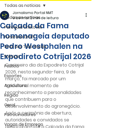
Todas as notícias
Jornalismo Portal NMT
Todas as notícias
9 de mar.
2 min de leitura
Calçada da Fama
Paróquia Cristo Rei
homenageia deputado
Funerária Gräff
Pedro Westphalen na
Sind. dos Trab. Rurais
Expodireto Cotrijal 2026
Policiais
O primeiro dia da Expodireto Cotrijal 
Politica
2026, nesta segunda-feira, 9 de 
Esportes
março, foi marcado por um 
tradicional momento de 
Agricultura
reconhecimento a personalidades 
Região
que contribuem para o 
Geral
desenvolvimento do agronegócio. 
Após a cerimônia de abertura, 
Patrocinadores
autoridades e convidados se 
Vagas de Emprego
deslocaram até a Calçada da Fama, 