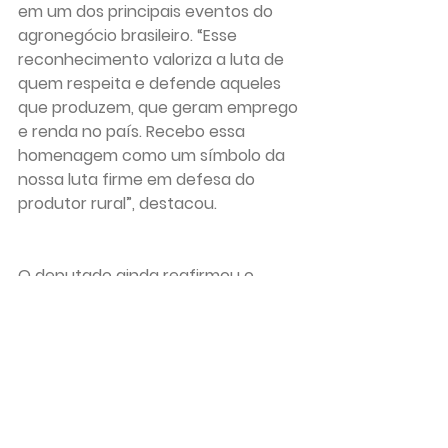
em um dos principais eventos do 
agronegócio brasileiro. “Esse 
reconhecimento valoriza a luta de 
quem respeita e defende aqueles 
que produzem, que geram emprego 
e renda no país. Recebo essa 
homenagem como um símbolo da 
nossa luta firme em defesa do 
produtor rural”, destacou.
O deputado ainda reafirmou o 
papel da feira como espaço de 
debates e avanços para o setor. “A 
Expodireto ultrapassou há muito 
tempo os limites regionais e hoje é 
uma das mais importantes feiras do 
agronegócio. Aqui se discutem 
temas fundamentais para o futuro 