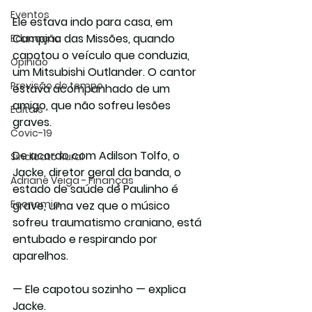
Eventos
Ele estava indo para casa, em 
Campina das Missões, quando 
Educação
capotou o veículo que conduzia, 
Opinião
um Mitsubishi Outlander. 
O cantor 
Previsão do tempo
estava acompanhado de um 
amigo, que não sofreu lesões 
Editais
graves
.
Covic-19
De acordo com Adilson Tolfo, o 
Sindicato Rural
Jacke, diretor geral da banda, o 
Adriane Veiga - Finanças
estado de saúde de Paulinho é 
Economia
grave, uma vez que 
o músico 
sofreu traumatismo craniano, está 
entubado e respirando por 
aparelhos
.
— Ele capotou sozinho
— explica 
Jacke.