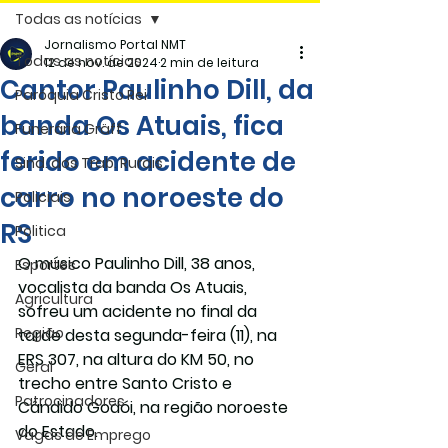
Todas as notícias
Jornalismo Portal NMT
Todas as notícias
12 de nov. de 2024
2 min de leitura
Cantor Paulinho Dill, da
Paróquia Cristo Rei
banda Os Atuais, fica
Funerária Gräff
ferido em acidente de
Sind. dos Trab. Rurais
carro no noroeste do
Policiais
RS
Politica
O músico Paulinho Dill, 38 anos, 
Esportes
vocalista da banda Os Atuais, 
Agricultura
sofreu um acidente
 no final da 
Região
tarde desta segunda-feira (11), na 
ERS 307, na altura do KM 50, no 
Geral
trecho entre Santo Cristo e 
Patrocinadores
Cândido Godói, na região noroeste 
do Estado.
Vagas de Emprego