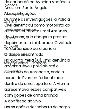
de cor bordô na Avenida Venâncio 
Eventos
Aires, em Santo Ângelo.
As investigações
Educação
Durante as investigações, a Polícia 
Opinião
Civil identificou como motorista do 
Previsão do tempo
automóvel 
Renato Brasil Antunes, 
de 41 anos
, que chegou a prestar 
Editais
depoimento e foi liberado. O veículo 
Covic-19
foi apreendido para perícia.
O corpo encontrado
Sindicato Rural
Na quarta-feira (10), uma denúncia 
Adriane Veiga - Finanças
anônima levou policiais até o 
Economia
Cemitério do Aeroporto
, onde o 
corpo de Everson foi localizado 
dentro de uma sepultura. A vítima 
apresentava lesões compatíveis 
com golpes de arma branca.
A confissão ao vivo
Horas após a descoberta do corpo, 