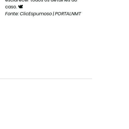
caso. 🕊️
Fonte: ClicEspumoso | PORTALNMT
Ver tudo
Posts recentes