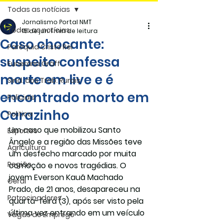
Todas as notícias
Jornalismo Portal NMT
Todas as notícias
15 de jun.
1 min de leitura
Caso chocante:
Paróquia Cristo Rei
suspeito confessa
Funerária Gräff
morte em live e é
Sind. dos Trab. Rurais
encontrado morto em
Policiais
Carazinho
Politica
Um caso que mobilizou Santo 
Esportes
Ângelo e a região das Missões teve 
Agricultura
um desfecho marcado por muita 
Região
comoção e novos tragédias. O 
jovem 
Everson Kauã Machado 
Geral
Prado, de 21 anos
, desapareceu na 
Patrocinadores
quarta-feira (3), após ser visto pela 
última vez entrando em um veículo 
Vagas de Emprego