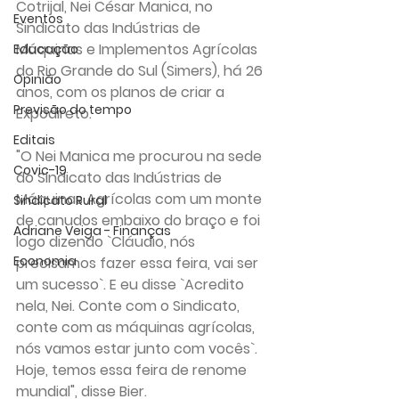
Cotrijal, Nei César Manica, no 
Eventos
Sindicato das Indústrias de 
Máquinas e Implementos Agrícolas 
Educação
do Rio Grande do Sul (Simers), há 26 
Opinião
anos, com os planos de criar a 
Previsão do tempo
Expodireto.
Editais
"O Nei Manica me procurou na sede 
Covic-19
do Sindicato das Indústrias de 
Máquinas Agrícolas com um monte 
Sindicato Rural
de canudos embaixo do braço e foi 
Adriane Veiga - Finanças
logo dizendo `Cláudio, nós 
Economia
precisamos fazer essa feira, vai ser 
um sucesso`. E eu disse `Acredito 
nela, Nei. Conte com o Sindicato, 
conte com as máquinas agrícolas, 
nós vamos estar junto com vocês`. 
Hoje, temos essa feira de renome 
mundial", disse Bier.