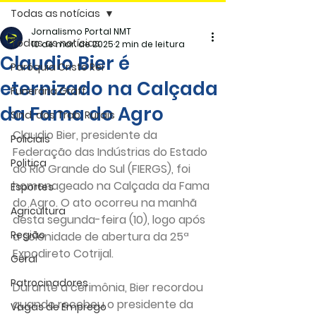
Todas as notícias
Jornalismo Portal NMT
Todas as notícias
10 de mar. de 2025
2 min de leitura
Claudio Bier é
Paróquia Cristo Rei
eternizado na Calçada
Funerária Gräff
da Fama do Agro
Sind. dos Trab. Rurais
Claudio Bier, presidente da 
Policiais
Federação das Indústrias do Estado 
Politica
do Rio Grande do Sul (FIERGS), foi 
homenageado na Calçada da Fama 
Esportes
do Agro. O ato ocorreu na manhã 
Agricultura
desta segunda-feira (10), logo após 
Região
a solenidade de abertura da 25ª 
Expodireto Cotrijal.
Geral
Patrocinadores
Durante a cerimônia, Bier recordou 
quando recebeu o presidente da 
Vagas de Emprego