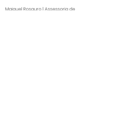
Maiquel Rosauro | Assessoria de 
Imprensa Expodireto Cotrijal
Ver tudo
Posts recentes