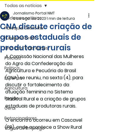
Todas as notícias
Jornalismo Portal NMT
Todas as notícias
6 de ago. de 2023
1 min de leitura
CNA discute criação de
Paróquia Cristo Rei
grupos estaduais de
Funerária Gräff
produtoras rurais
Sind. dos Trab. Rurais
A Comissão Nacional das Mulheres 
Policiais
do Agro da Confederação da 
Politica
Agricultura e Pecuária do Brasil 
(CNA) se reuniu, na sexta (4), para 
Esportes
discutir o fortalecimento da 
Agricultura
atuação feminina no Sistema 
Região
Sindical Rural e a criação de grupos 
estaduais de produtoras rurais.
Geral
Patrocinadores
O encontro ocorreu em Cascavel 
(PR), onde acontece a Show Rural 
Vagas de Emprego