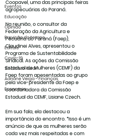
Coopavel, uma das principais feiras 
Eventos
agropecuárias do Paraná.
Educação
Na reunião, o consultor da 
Opinião
Federação da Agricultura e 
Previsão do tempo
Pecuária do Paraná (Faep), 
Claudinei Alves, apresentou o 
Editais
Programa de Sustentabilidade 
Covic-19
Sindical. As ações da Comissão 
Estadual de Mulheres (CEMF) da 
Sindicato Rural
Faep foram apesentadas ao grupo 
Adriane Veiga - Finanças
pela vice-presidente da Faep e 
Economia
coordenadora da Comissão 
Estadual da CEMF, Lisiane Czech.
Em sua fala, ela destacou a 
importância do encontro. “Isso é um 
anúncio de que as mulheres serão 
cada vez mais respeitadas e com 