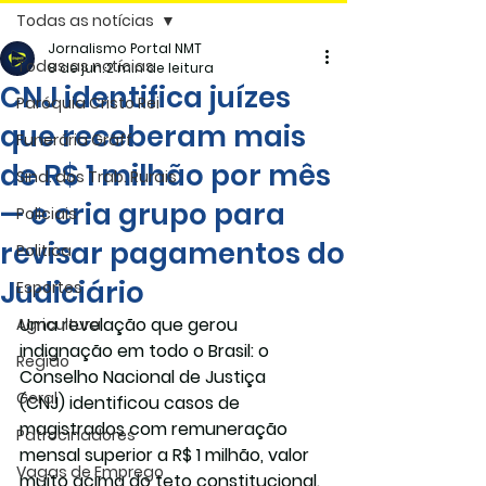
Todas as notícias
Jornalismo Portal NMT
Todas as notícias
8 de jun.
2 min de leitura
CNJ identifica juízes
Paróquia Cristo Rei
que receberam mais
Funerária Gräff
de R$ 1 milhão por mês
Sind. dos Trab. Rurais
— e cria grupo para
Policiais
revisar pagamentos do
Politica
Judiciário
Esportes
Uma revelação que gerou 
Agricultura
indignação em todo o Brasil: o 
Região
Conselho Nacional de Justiça 
Geral
(CNJ)
 identificou casos de 
magistrados com remuneração 
Patrocinadores
mensal superior a 
R$ 1 milhão
, valor 
Vagas de Emprego
muito acima do teto constitucional. 