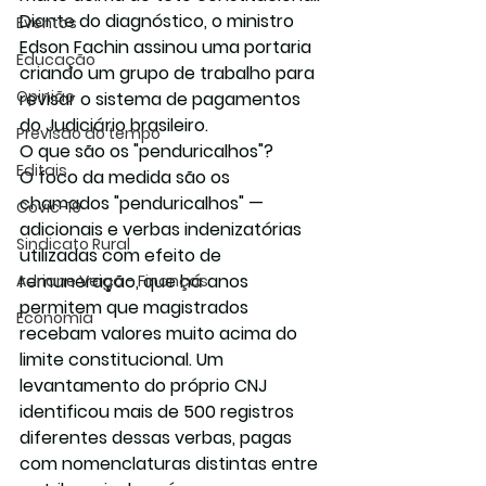
Diante do diagnóstico, o ministro 
Eventos
Edson Fachin
 assinou uma portaria 
Educação
criando um grupo de trabalho para 
Opinião
revisar o sistema de pagamentos 
do Judiciário brasileiro.
Previsão do tempo
O que são os "penduricalhos"?
Editais
O foco da medida são os 
chamados 
"penduricalhos"
 — 
Covic-19
adicionais e verbas indenizatórias 
Sindicato Rural
utilizadas com efeito de 
remuneração, que há anos 
Adriane Veiga - Finanças
permitem que magistrados 
Economia
recebam valores muito acima do 
limite constitucional. Um 
levantamento do próprio CNJ 
identificou mais de 
500 registros 
diferentes
 dessas verbas, pagas 
com nomenclaturas distintas entre 