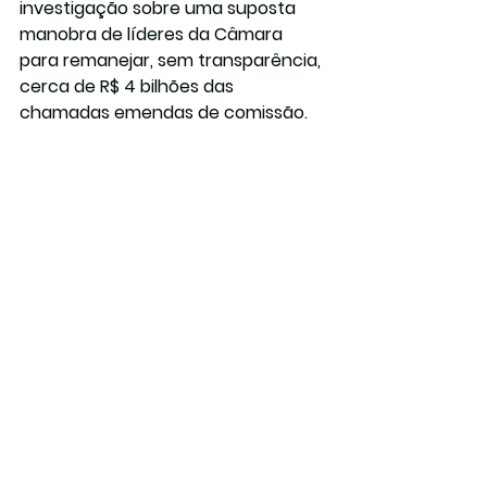
investigação sobre uma suposta 
manobra de líderes da Câmara 
para remanejar, sem transparência, 
cerca de R$ 4 bilhões das 
chamadas emendas de comissão.
As incertezas em torno das 
emendas devem persistir, segundo 
integrantes do governo e do 
Congresso, especialmente com o 
avanço de investigações que 
envolvem políticos de diversas 
posições. Entre eles está o ministro 
das Comunicações, Juscelino Filho 
(União Brasil-MA), que foi indiciado 
pela PF sob suspeita de desvio de 
verbas para obras em uma cidade 
administrada por sua família. Ele 
nega as acusações e alega que os 
investigadores criaram uma 