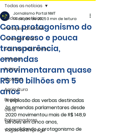
Todas as notícias
Jornalismo Portal NMT
Todas as notícias
14 de jan. de 2025
3 min de leitura
Com protagonismo do
Paróquia Cristo Rei
Congresso e pouca
Funerária Gräff
transparência,
Sind. dos Trab. Rurais
emendas
Policiais
movimentaram quase
Politica
R$ 150 bilhões em 5
Esportes
anos
Agricultura
Região
A explosão das verbas destinadas 
às emendas parlamentares desde 
Geral
2020 movimentou mais de R$ 148,9 
Patrocinadores
bilhões em cinco anos, 
consolidando o protagonismo de 
Vagas de Emprego