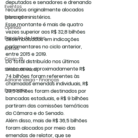
deputados e senadores e drenando 
Eventos
recursos originalmente alocados 
para os ministérios.
Educação
Esse montante é mais de quatro 
Opinião
vezes superior aos R$ 32,8 bilhões 
Previsão do tempo
desembolsados em indicações 
parlamentares no ciclo anterior, 
Editais
entre 2015 e 2019.
Covic-19
Do total distribuído nos últimos 
cinco anos, aproximadamente R$ 
Sindicato Rural
74 bilhões foram referentes às 
Adriane Veiga - Finanças
chamadas emendas individuais, R$ 
Economia
29,5 bilhões foram destinados por 
bancadas estaduais, e R$ 9 bilhões 
partiram das comissões temáticas 
da Câmara e do Senado.
Além disso, mais de R$ 36,5 bilhões 
foram alocados por meio das 
emendas de relator, que se 