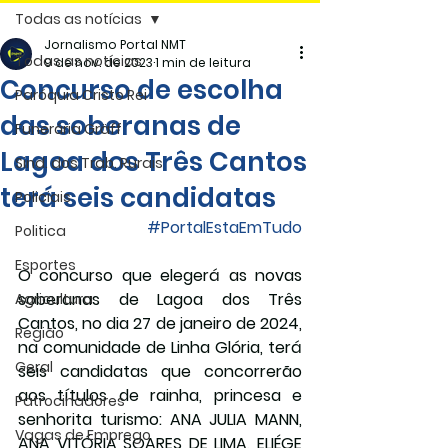
Todas as notícias
Jornalismo Portal NMT
Todas as notícias
9 de nov. de 2023
1 min de leitura
Concurso de escolha
Paróquia Cristo Rei
das soberanas de
Funerária Gräff
Lagoa dos Três Cantos
Sind. dos Trab. Rurais
terá seis candidatas
Policiais
#PortalEstaEmTudo
Politica
Esportes
O concurso que elegerá as novas 
soberanas de Lagoa dos Três 
Agricultura
Cantos, no dia 27 de janeiro de 2024, 
Região
na comunidade de Linha Glória, terá 
Geral
seis candidatas que concorrerão 
aos títulos de rainha, princesa e 
Patrocinadores
senhorita turismo: 
ANA JULIA MANN, 
Vagas de Emprego
ANA VITÓRIA SOARES DE LIMA, ELIÉGE 