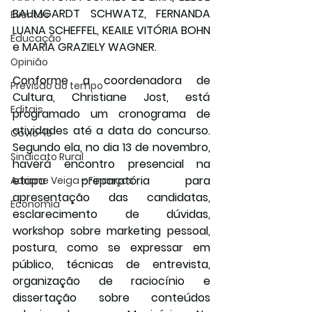
BAUMGARDT SCHWATZ, FERNANDA 
Eventos
LUANA SCHEFFEL, KEAILE VITÓRIA BOHN 
Educação
e MARIA GRAZIELY WAGNER.
Opinião
Conforme a coordenadora de 
Previsão do tempo
Cultura, Christiane Jost, está 
Editais
programado um cronograma de 
atividades até a data do concurso. 
Covic-19
Segundo ela, no dia 13 de novembro, 
Sindicato Rural
haverá encontro presencial na 
etapa preparatória para 
Adriane Veiga - Finanças
apresentação das candidatas, 
Economia
esclarecimento de dúvidas, 
workshop sobre marketing pessoal, 
postura, como se expressar em 
público, técnicas de entrevista, 
organização de raciocínio e 
dissertação sobre conteúdos 