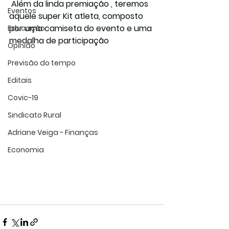
 Além da linda premiação , teremos 
Eventos
aquele super Kit atleta, composto 
por uma camiseta do evento e uma 
Educação
medalha de participação 
Opinião
Previsão do tempo
Editais
Covic-19
Sindicato Rural
Adriane Veiga - Finanças
Economia