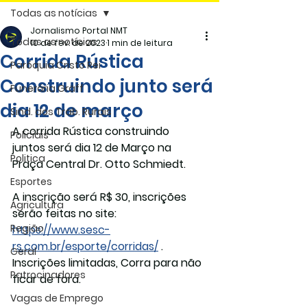
Todas as notícias
Jornalismo Portal NMT
Todas as notícias
10 de fev. de 2023
1 min de leitura
Corrida Rústica
Paróquia Cristo Rei
Construindo junto será
Funerária Gräff
dia 12 de março
Sind. dos Trab. Rurais
A corrida Rústica construindo 
Policiais
juntos será dia 12 de Março na 
Politica
Praça Central Dr. Otto Schmiedt.
Esportes
A inscrição será R$ 30, inscrições 
Agricultura
serão feitas no site: 
Região
https://www.sesc-
rs.com.br/esporte/corridas/
 . 
Geral
Inscrições limitadas, Corra para não 
Patrocinadores
ficar de fora. 
Vagas de Emprego