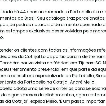
idada há 44 anos no mercado, a Portobello é a m
imentos do Brasil. Seu catálogo traz porcelanatos
as, de pedras naturais a de cimento queimado a
 estampas exclusivas desenvolvidas pela marc
o.
tender os clientes com todas as informações refere
dedores da Cotrijal Lojas participaram de treinam
. Também houve visita na fábrica, em Tijucas-SC. No
ceu treinamento presencial, em que parte da equ
com a consultora especializada da Portobello, Simon
entante da Portobello na Cotrijal, André Mello.
tobello adota uma série de critérios para selecion
 de alguns meses de alinhamentos, agora estam
jas da Cotrijal”, explica Mello. “É um passo import