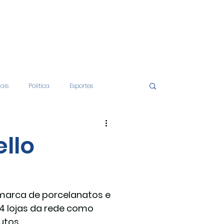
iais
Politica
Esportes
tos
Educação
Opinião
ello
nças
Economia
 marca de porcelanatos e 
4 lojas da rede como 
utos.