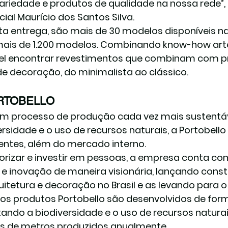
ariedade e produtos de qualidade na nossa rede”, 
ial Maurício dos Santos Silva.
ta entrega, são mais de 30 modelos disponíveis na
 mais de 1.200 modelos. Combinando know-how art
el encontrar revestimentos que combinam com p
 de decoração, do minimalista ao clássico.
RTOBELLO
 processo de produção cada vez mais sustentável
ersidade e o uso de recursos naturais, a Portobello
entes, além do mercado interno.
lorizar e investir em pessoas, a empresa conta c
 e inovação de maneira visionária, lançando con
uitetura e decoração no Brasil e as levando para 
os produtos Portobello são desenvolvidos de form
tando a biodiversidade e o uso de recursos naturai
s de metros produzidos anualmente.