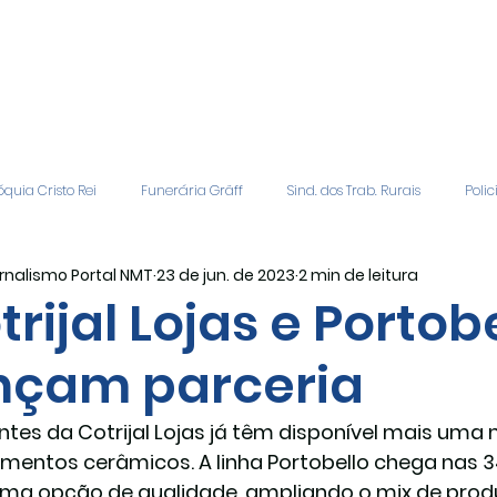
quia Cristo Rei
Funerária Gräff
Sind. dos Trab. Rurais
Polic
rnalismo Portal NMT
23 de jun. de 2023
2 min de leitura
gião
Geral
Patrocinadores
Vagas de Emprego
Even
trijal Lojas e Portob
nçam parceria
Editais
Covic-19
Sindicato Rural
Adriane Veiga - Fina
entes da Cotrijal Lojas já têm disponível mais uma
imentos cerâmicos. A linha Portobello chega nas 3
ma opção de qualidade, ampliando o mix de prod