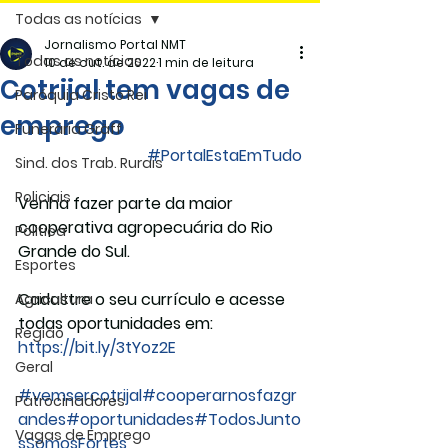
Todas as notícias
Jornalismo Portal NMT
Todas as notícias
10 de out. de 2022
1 min de leitura
Cotrijal tem vagas de
Paróquia Cristo Rei
emprego
Funerária Gräff
#PortalEstaEmTudo
Sind. dos Trab. Rurais
Policiais
Venha fazer parte da maior 
cooperativa agropecuária do Rio 
Politica
Grande do Sul.
Esportes
Cadastre o seu currículo e acesse 
Agricultura
todas oportunidades em: 
Região
https://bit.ly/3tYoz2E
Geral
#vemsercotrijal
#cooperarnosfazgr
Patrocinadores
andes
#oportunidades
#TodosJunto
Vagas de Emprego
sSomosFortes