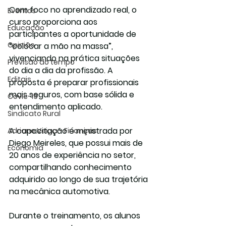
Com foco no aprendizado real, o 
Eventos
curso proporciona aos 
Educação
participantes a oportunidade de 
Opinião
“colocar a mão na massa”, 
vivenciando na prática situações 
Previsão do tempo
do dia a dia da profissão. A 
Editais
proposta é preparar profissionais 
mais seguros, com base sólida e 
Covic-19
entendimento aplicado.
Sindicato Rural
A capacitação é ministrada por 
Adriane Veiga - Finanças
Diego Meireles, que possui mais de 
Economia
20 anos de experiência no setor, 
compartilhando conhecimento 
adquirido ao longo de sua trajetória 
na mecânica automotiva.
Durante o treinamento, os alunos 