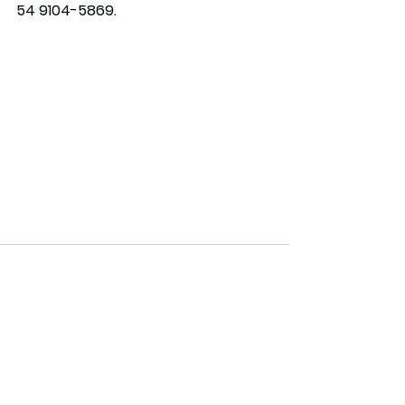
54 9104-5869.
Ver tudo
Posts recentes