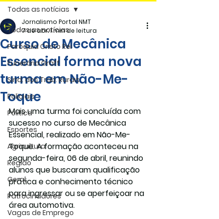
Todas as notícias
Jornalismo Portal NMT
Todas as notícias
7 de abr.
1 min de leitura
Curso de Mecânica
Paróquia Cristo Rei
Essencial forma nova
Funerária Gräff
turma em Não-Me-
Sind. dos Trab. Rurais
Toque
Policiais
Mais uma turma foi concluída com 
Politica
sucesso no curso de Mecânica 
Esportes
Essencial, realizado em Não-Me-
Toque. A formação aconteceu na 
Agricultura
segunda-feira, 06 de abril, reunindo 
Região
alunos que buscaram qualificação 
Geral
prática e conhecimento técnico 
para ingressar ou se aperfeiçoar na 
Patrocinadores
área automotiva.
Vagas de Emprego