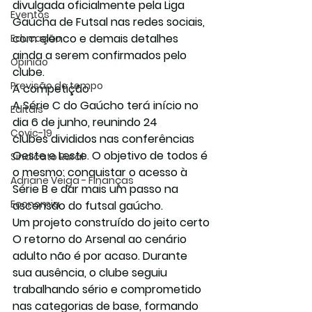
divulgada oficialmente pela Liga 
Eventos
Gaúcha de Futsal nas redes sociais, 
com elenco e demais detalhes 
Educação
ainda a serem confirmados pelo 
Opinião
clube.
Previsão do tempo
A competição
A Série C do Gaúcho terá início no 
Editais
dia 
6 de junho
, reunindo 
24 
Covic-19
clubes
 divididos nas conferências 
Oeste e Leste.
 O objetivo de todos é 
Sindicato Rural
o mesmo: conquistar o acesso à 
Adriane Veiga - Finanças
Série B e dar mais um passo na 
Economia
ascensão do futsal gaúcho.
Um projeto construído do jeito certo
O retorno do Arsenal ao cenário 
adulto não é por acaso. Durante 
sua ausência, o clube seguiu 
trabalhando sério e comprometido 
nas categorias de base, formando 