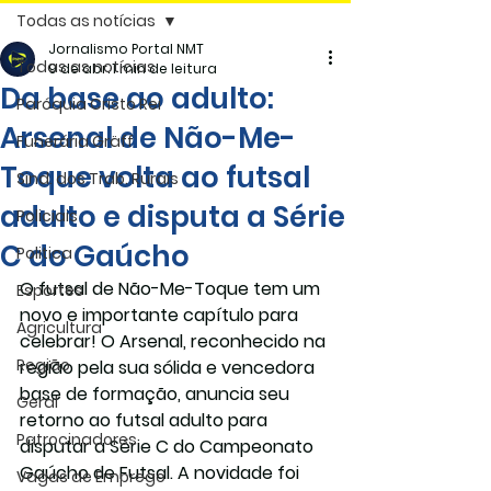
Todas as notícias
Jornalismo Portal NMT
Todas as notícias
9 de abr.
1 min de leitura
Da base ao adulto:
Paróquia Cristo Rei
Arsenal de Não-Me-
Funerária Gräff
Toque volta ao futsal
Sind. dos Trab. Rurais
adulto e disputa a Série
Policiais
C do Gaúcho
Politica
O futsal de Não-Me-Toque tem um 
Esportes
novo e importante capítulo para 
Agricultura
celebrar! O 
Arsenal
, reconhecido na 
Região
região pela sua sólida e vencedora 
base de formação, anuncia seu 
Geral
retorno ao futsal adulto
 para 
Patrocinadores
disputar a 
Série C do Campeonato 
Gaúcho de Futsal.
 A novidade foi 
Vagas de Emprego