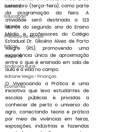
setembro (terça-feira), como parte 
Eventos
da programação da feira. A 
Educação
atividade será destinada a 123 
Opinião
alunos do segundo ano do Ensino 
Médio e professores do Colégio 
Previsão do tempo
Estadual Dr. Glicério Alves de Porto 
Editais
Alegre (RS), promovendo uma 
experiência única de aproximação 
Covic-19
entre o que é ensinado em sala de 
Sindicato Rural
aula e a vida no campo.
Adriane Veiga - Finanças
O Vivenciando a Prática é uma 
Economia
iniciativa que leva estudantes de 
escolas públicas e privadas a 
conhecer de perto o universo do 
agro, conectando teoria e prática 
por meio de vivências em feiras, 
exposições, indústrias e fazendas 