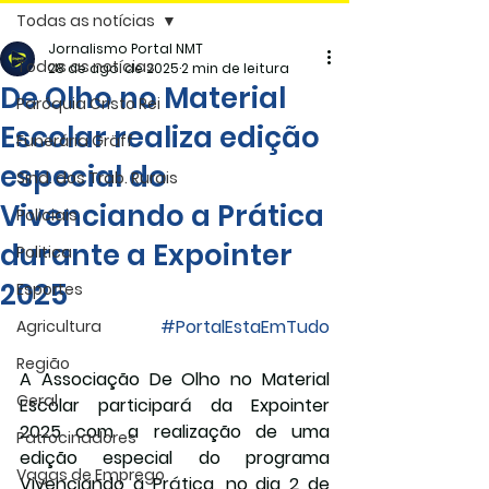
Todas as notícias
Jornalismo Portal NMT
Todas as notícias
28 de ago. de 2025
2 min de leitura
De Olho no Material
Paróquia Cristo Rei
Escolar realiza edição
Funerária Gräff
especial do
Sind. dos Trab. Rurais
Vivenciando a Prática
Policiais
durante a Expointer
Politica
2025
Esportes
#PortalEstaEmTudo
Agricultura
Região
A Associação De Olho no Material 
Geral
Escolar participará da Expointer 
2025 com a realização de uma 
Patrocinadores
edição especial do programa 
Vagas de Emprego
Vivenciando a Prática, no dia 2 de 