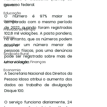
governo federal.
Eventos
Educação
O número é 97% maior se 
Opinião
comparado com o mesmo período 
de 2022, quando foram registradas 
Previsão do tempo
102,8 mil violações. A pasta pondera, 
Editais
no entanto, que os números podem 
envolver um número menor de 
Covic-19
pessoas físicas, pois uma denúncia 
Sindicato Rural
pode ser registrada sobre mais de 
uma violação.
Adriane Veiga - Finanças
Economia
A Secretaria Nacional dos Direitos da 
Pessoa Idosa atribui o aumento dos 
dados ao trabalho de divulgação 
Disque 100.
O serviço funciona diariamente, 24 