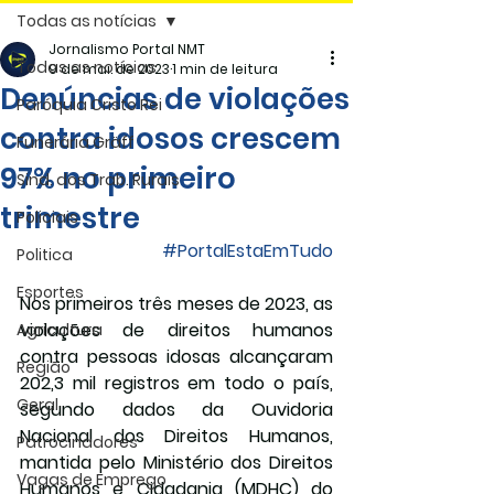
Todas as notícias
Jornalismo Portal NMT
Todas as notícias
9 de mai. de 2023
1 min de leitura
Denúncias de violações
Paróquia Cristo Rei
contra idosos crescem
Funerária Gräff
97% no primeiro
Sind. dos Trab. Rurais
trimestre
Policiais
#PortalEstaEmTudo
Politica
Esportes
Nos primeiros três meses de 2023, as 
violações de direitos humanos 
Agricultura
contra pessoas idosas alcançaram 
Região
202,3 mil registros em todo o país, 
Geral
segundo dados da Ouvidoria 
Nacional dos Direitos Humanos, 
Patrocinadores
mantida pelo Ministério dos Direitos 
Vagas de Emprego
Humanos e Cidadania (MDHC) do 