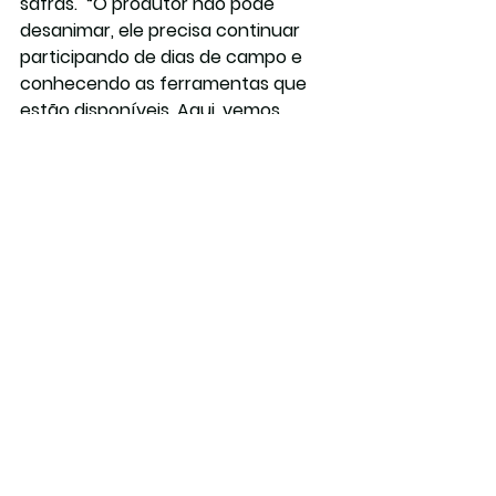
safras.  “O produtor não pode 
desanimar, ele precisa continuar 
participando de dias de campo e 
conhecendo as ferramentas que 
estão disponíveis. Aqui, vemos 
novas cultivares, novas tecnologias 
e a situação do mercado — 
informações que precisamos 
acumular para planejar o próximo 
ano. Nesse sentido, a cooperativa 
beneficia muito o produtor. Nós 
precisamos desses novos 
conhecimentos e tecnologias para 
melhorar, principalmente, a 
rentabilidade das propriedades”, 
relata o associado da Cotrijal Carlos 
Gehring.
Descentralização