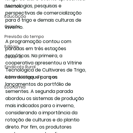
tecnologias, pesquisas e 
Eventos
perspectivas de comercialização 
Educação
para o trigo e demais culturas de 
Opinião
inverno. 
Previsão do tempo
A programação contou com 
Editais
paradas em três estações 
temáticas. Na primeira, a 
Covic-19
cooperativa apresentou a Vitrine 
Sindicato Rural
Tecnológica de Cultivares de Trigo, 
com destaque para os 
Adriane Veiga - Finanças
lançamentos do portfólio de 
Economia
sementes. A segunda parada 
abordou os sistemas de produção 
mais indicados para o inverno, 
considerando a importância da 
rotação de culturas e do plantio 
direto. Por fim, os produtores 