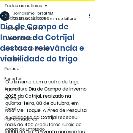
Todas as notícias
Jornalismo Portal NMT
Todas as notícias
13 de out. de 2025
3 min de leitura
Dia de Campo de
Paróquia Cristo Rei
Inverno da Cotrijal
Funerária Gräff
destaca relevância e
Sind. dos Trab. Rurais
viabilidade do trigo
Policiais
Politica
Esportes
O otimismo com a safra de trigo 
marcou o Dia de Campo de Inverno 
Agricultura
2025 da Cotrijal, realizado na 
Região
quarta-feira, 08 de outubro, em 
Geral
Não-Me-Toque. A Área de Pesquisa 
e Validação da Cotrijal recebeu 
Patrocinadores
mais de 400 produtores rurais ao 
Vagas de Emprego
longo do dia. O evento apresentou 