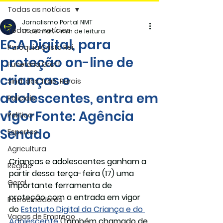
Todas as notícias
Jornalismo Portal NMT
Todas as notícias
17 de mar.
4 min de leitura
ECA Digital, para
Paróquia Cristo Rei
proteção on-line de
Funerária Gräff
crianças e
Sind. dos Trab. Rurais
adolescentes, entra em
Policiais
vigorFonte: Agência
Politica
Senado
Esportes
Agricultura
Crianças e adolescentes ganham a 
Região
partir dessa terça-feira (17) uma 
Geral
importante ferramenta de 
proteção com a entrada em vigor 
Patrocinadores
do 
Estatuto Digital da Criança e do 
Vagas de Emprego
Adolescente
 (também chamado de 