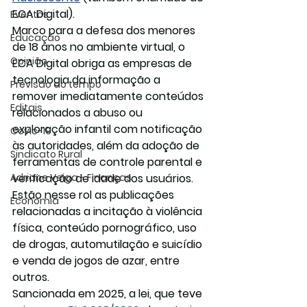
ECA Digital). 
Eventos
Marco para a defesa dos menores 
Educação
de 18 anos no ambiente virtual, o 
Opinião
ECA Digital obriga as empresas de 
tecnologia da informação a 
Previsão do tempo
remover imediatamente conteúdos 
Editais
relacionados a abuso ou 
exploração infantil com notificação 
Covic-19
às autoridades, além da adoção de 
Sindicato Rural
ferramentas de controle parental e 
Adriane Veiga - Finanças
verificação de idade dos usuários. 
Estão nesse rol as publicações 
Economia
relacionadas a incitação à violência 
física, conteúdo pornográfico, uso 
de drogas, automutilação e suicídio 
e venda de jogos de azar, entre 
outros.
Sancionada em 2025, a lei, que teve 