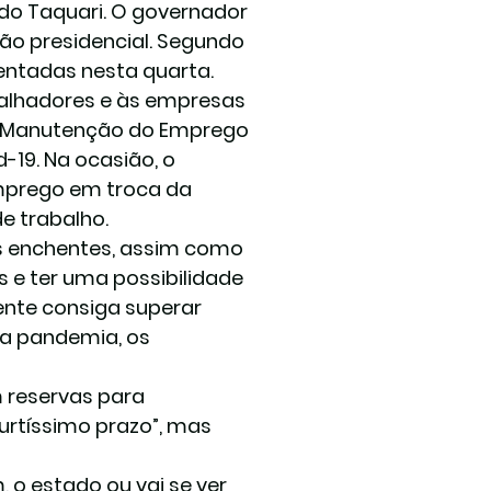
o Taquari. O governador 
ão presidencial. Segundo 
entadas nesta quarta.
balhadores e às empresas 
de Manutenção do Emprego 
-19. Na ocasião, o 
mprego em troca da 
e trabalho.
s enchentes, assim como 
s e ter uma possibilidade 
nte consiga superar 
a pandemia, os 
 reservas para 
urtíssimo prazo”, mas 
 o estado ou vai se ver 