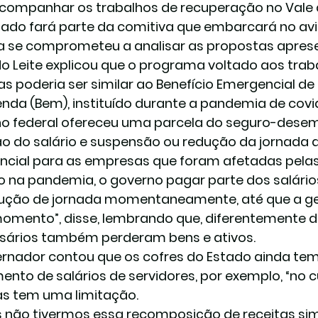
companhar os trabalhos de recuperação no Vale d
ado fará parte da comitiva que embarcará no avi
ula se comprometeu a analisar as propostas apres
o Leite explicou que o programa voltado aos tra
as poderia ser similar ao Benefício Emergencial 
enda (Bem), instituído durante a pandemia de covid
o federal ofereceu uma parcela do seguro-dese
o do salário e suspensão ou redução da jornada d
encial para as empresas que foram afetadas pela
ito na pandemia, o governo pagar parte dos salário
ução de jornada momentaneamente, até que a ge
omento”, disse, lembrando que, diferentemente d
ários também perderam bens e ativos.
rnador contou que os cofres do Estado ainda tem
nto de salários de servidores, por exemplo, “no c
as tem uma limitação.
s não tivermos essa recomposição de receitas sim,