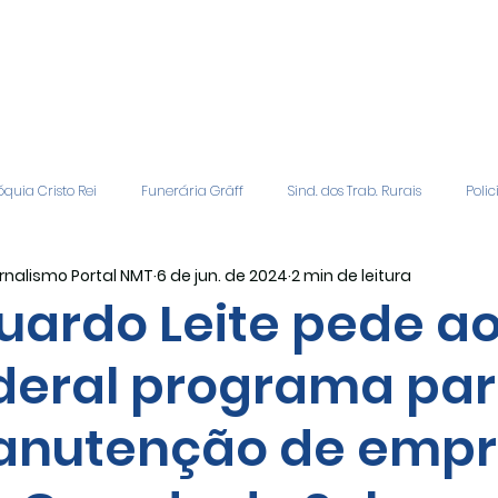
quia Cristo Rei
Funerária Gräff
Sind. dos Trab. Rurais
Polic
rnalismo Portal NMT
6 de jun. de 2024
2 min de leitura
gião
Geral
Patrocinadores
Vagas de Emprego
Even
uardo Leite pede a
deral programa pa
Editais
Covic-19
Sindicato Rural
Adriane Veiga - Fina
nutenção de empr