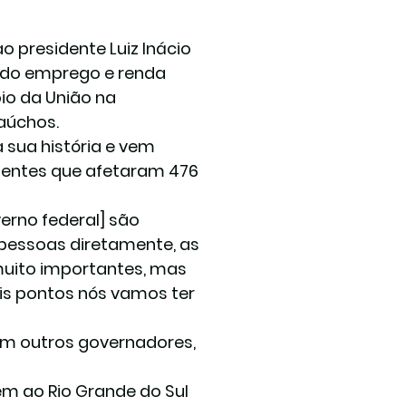
o presidente Luiz Inácio 
 do emprego e renda 
io da União na 
aúchos.
 sua história e vem 
hentes que afetaram 476 
rno federal] são 
 pessoas diretamente, as 
muito importantes, mas 
ois pontos nós vamos ter 
 com outros governadores, 
em ao Rio Grande do Sul 