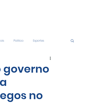
iais
Politica
Esportes
tos
Educação
Opinião
o governo
ra
nças
Economia
egos no