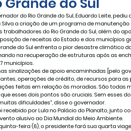
o Grande do Sul
rnador do Rio Grande do Sul, Eduardo Leite, pediu a
a Silva a criação de um programa de manutenção
s trabalhadores do Rio Grande do Sul, além do apo
osição de receitas do Estado e dos municípios g
Grande do Sul enfrenta o pior desastre climático da
hando na recuperação de estruturas após as enc
7 municípios.
as sinalizações de apoio encaminhadas [pelo gove
antes, operações de crédito, de recursos para as
zações feitas em relação às moradias. São todas 
o que esses dois pontos são cruciais. Sem esses d
muitas dificuldades”, disse o governador.
foi recebido por Lula no Palácio do Planalto, junto
vento alusivo ao Dia Mundial do Meio Ambiente.
quinta-feira (6), o presidente fará sua quarta viag