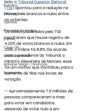
lado, o 
Tribunal Superior Eleitoral 
Eventos
(TSE)
 apontou para a redução no 
número de brancos e nulos entre 
Educação
os votantes.
Opinião
Previsão do tempo
Os dados publicados pelo TSE 
mostraram que houve registro de 
Editais
4,20% de votos brancos e nulos. Em 
Covic-19
2018, o índice foi 8,8%. De acordo 
com o presidente do Tribunal, o 
Sindicato Rural
ministro Alexandre de Moraes, esse 
Adriane Veiga - Finanças
foi um motivo que contribuiu para o 
Economia
aumento de filas nos locais de 
votação.
— Aproximadamente 7,5 milhões de 
pessoas compareceram a mais 
para votar em candidatos, 
deixando de votar nulo e em 