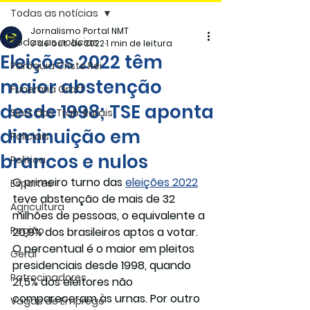
Todas as notícias
Jornalismo Portal NMT
Todas as notícias
3 de out. de 2022
1 min de leitura
Eleições 2022 têm
Paróquia Cristo Rei
maior abstenção
Funerária Gräff
desde 1998; TSE aponta
Sind. dos Trab. Rurais
diminuição em
Policiais
brancos e nulos
Politica
O primeiro turno das 
eleições 2022
Esportes
teve abstenção de mais de 32 
Agricultura
milhões de pessoas, o equivalente a 
Região
20,9% dos brasileiros aptos a votar. 
O percentual é o maior em pleitos 
Geral
presidenciais desde 1998, quando 
Patrocinadores
21,5% dos eleitores não 
compareceram às urnas. Por outro 
Vagas de Emprego