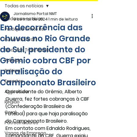
Todas as notícias
Jornalismo Portal NMT
Todas as notícias
8 de mai. de 2024
1 min de leitura
Em decorrência das
Paróquia Cristo Rei
chuvas no Rio Grande
Funerária Gräff
do Sul, presidente do
Sind. dos Trab. Rurais
Grêmio cobra CBF por
Policiais
paralisação do
Politica
Campeonato Brasileiro
Esportes
O presidente do Grêmio, Alberto 
Agricultura
Guerra, fez fortes cobranças à CBF 
Região
(Confederação Brasileira de 
Geral
Futebol) para que haja paralisação 
do Campeonato Brasileiro.
Patrocinadores
Em contato com Ednaldo Rodrigues, 
Vagas de Emprego
comandante da CBF, Guerra exigiu 