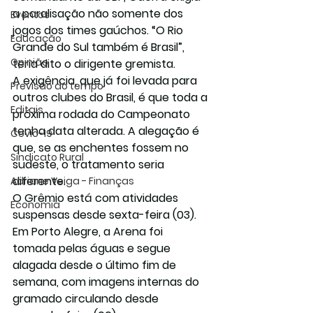
a paralisação não somente dos 
Eventos
jogos dos times gaúchos. “O Rio 
Educação
Grande do Sul também é Brasil”, 
Opinião
teria dito o dirigente gremista.
A exigência, que já foi levada para 
Previsão do tempo
outros clubes do Brasil, é que toda a 
Editais
próxima rodada do Campeonato 
tenha data alterada. A alegação é 
Covic-19
que, se as enchentes fossem no 
Sindicato Rural
sudeste, o tratamento seria 
diferente.
Adriane Veiga - Finanças
O Grêmio está com atividades 
Economia
suspensas desde sexta-feira (03). 
Em Porto Alegre, a Arena foi 
tomada pelas águas e segue 
alagada desde o último fim de 
semana, com imagens internas do 
gramado circulando desde 