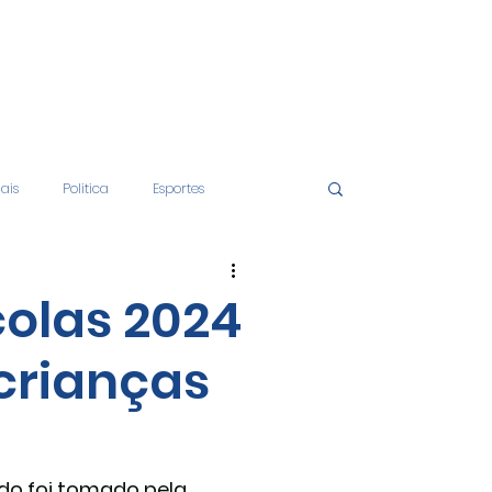
iais
Politica
Esportes
tos
Educação
Opinião
olas 2024
crianças
nças
Economia
do foi tomado pela 