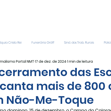
quia Cristo Rei
Funerária Gräff
Sind. dos Trab. Rurais
Polic
rnalismo Portal NMT
17 de dez. de 2024
1 min de leitura
gião
Geral
Patrocinadores
Vagas de Emprego
Even
cerramento das Esc
canta mais de 800 
Editais
Covic-19
Sindicato Rural
Adriane Veiga - Fina
 Não-Me-Toque
imo domingo, 15 de dezembro, o Campo do Colora