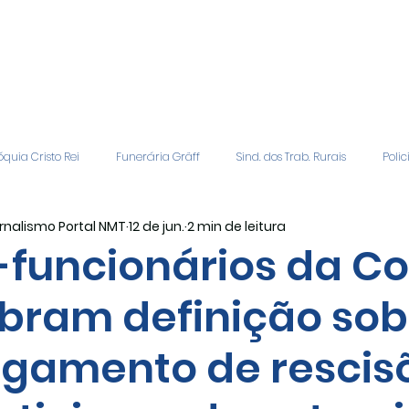
quia Cristo Rei
Funerária Gräff
Sind. dos Trab. Rurais
Polic
rnalismo Portal NMT
12 de jun.
2 min de leitura
gião
Geral
Patrocinadores
Vagas de Emprego
Even
-funcionários da Co
bram definição sob
Editais
Covic-19
Sindicato Rural
Adriane Veiga - Fina
gamento de rescis