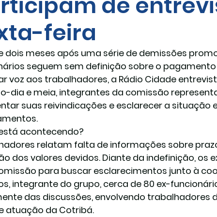
rticipam de entrevi
xta-feira
e dois meses após uma série de demissões promov
nários seguem sem definição sobre o pagamento d
ar voz aos trabalhadores, a 
Rádio Cidade
 entrevist
o-dia e meia, integrantes da comissão representat
ntar suas reivindicações e esclarecer a situação 
amentos.
 está acontecendo?
hadores relatam falta de informações sobre praz
ão dos valores devidos. Diante da indefinição, os 
missão para buscar esclarecimentos junto à coo
os
, integrante do grupo, cerca de 
80 ex-funcionári
ente das discussões, envolvendo trabalhadores d
e atuação da Cotribá.