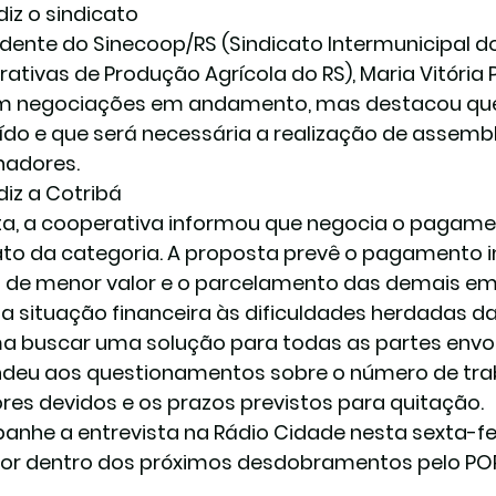
diz o sindicato
idente do 
Sinecoop/RS
 (Sindicato Intermunicipal 
ativas de Produção Agrícola do RS), Maria Vitória 
m negociações em andamento, mas destacou que
ído e que será necessária a realização de assemb
hadores.
diz a Cotribá
a, a cooperativa informou que negocia o pagame
ato da categoria. A proposta prevê o pagamento i
 de menor valor e o parcelamento das demais em a
i a situação financeira às dificuldades herdadas d
ma buscar uma solução para todas as partes envol
deu aos questionamentos sobre o número de trab
ores devidos e os prazos previstos para quitação.
nhe a entrevista na Rádio Cidade nesta sexta-feir
por dentro dos próximos desdobramentos pelo PO