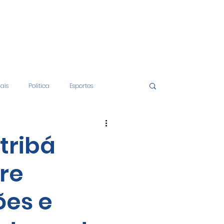
iais
Politica
Esportes
tos
Educação
Opinião
tribá
re
nças
Economia
ões e