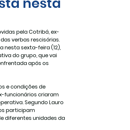
sta nesta
idas pela Cotribá, ex-
as verbas rescisórias. 
a nesta sexta-feira (12), 
iva do grupo, que vai 
enfrentada após os 
os e condições de 
ex-funcionários criaram 
perativa. Segundo 
Lauro 
os
 participam 
e diferentes unidades da 