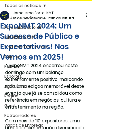
Todas as notícias
Jornalismo Portal NMT
Todas as notícias
17 de nov. de 2024
1 min de leitura
ExpoNMT 2024: Um
Paróquia Cristo Rei
Sucesso de Público e
Funerária Gräff
Expectativas! Nos
Sind. dos Trab. Rurais
Vemos em 2025!
Policiais
A 
ExpoNMT 2024
 encerrou neste 
Politica
domingo com um balanço 
Esportes
extremamente positivo, marcando 
mais uma edição memorável deste 
Agricultura
evento que já se consolidou como 
Região
referência em negócios, cultura e 
Geral
entretenimento na região.
Patrocinadores
Com mais de 110 expositores, uma 
Vagas de Emprego
praça de alimentação diversificada 