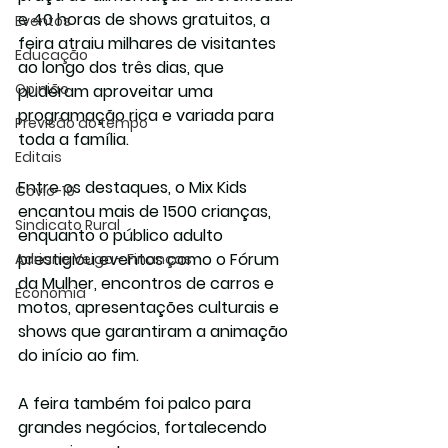
e 40 horas de shows gratuitos, a 
Eventos
feira atraiu milhares de visitantes 
Educação
ao longo dos três dias, que 
Opinião
puderam aproveitar uma 
programação rica e variada para 
Previsão do tempo
toda a família.
Editais
Entre os destaques, o 
Mix Kids 
Covic-19
encantou mais de 1500 crianças
, 
Sindicato Rural
enquanto o público adulto 
prestigiou eventos como o 
Fórum 
Adriane Veiga - Finanças
da Mulher
, encontros de carros e 
Economia
motos, apresentações culturais e 
shows que garantiram a animação 
do início ao fim.
A feira também foi palco para 
grandes negócios, fortalecendo 