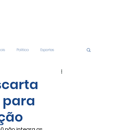
iais
Politica
Esportes
tos
Educação
Opinião
carta
 para
nças
Economia
ção
0 não integra as 