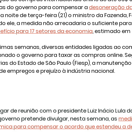
s do governo para compensar a 
desoneração da
na noite de terça-feira (21) o ministro da Fazenda,
o ele, a medida não arrecadaria o suficiente pa
efício para 17 setores da economia
,
 estimado em R
timas semanas, diversas entidades ligadas ao com
onado o governo para taxar as compras online. S
rias do Estado de São Paulo (Fiesp), a manutenção
de empregos e prejuízo à indústria nacional.
gar de reunião com o presidente Luiz Inácio Lula d
governo pretende divulgar, nesta semana, as 
medi
ica para compensar o acordo que estendeu a de