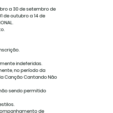
mbro a 30 de setembro de 
 de outubro a 14 de 
ONAL.  
.  
scrição.  
ente indeferidas.  
mente, no período da 
al da Canção Cantando Não 
não sendo permitido 
 
tilos.  
acompanhamento de 