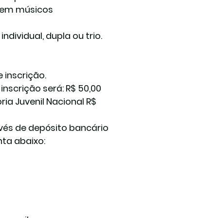
nem músicos 
vidual, dupla ou trio.  
nscrição.  
nscrição será: R$ 50,00 
ria Juvenil Nacional R$ 
vés de depósito bancário 
ta abaixo: 