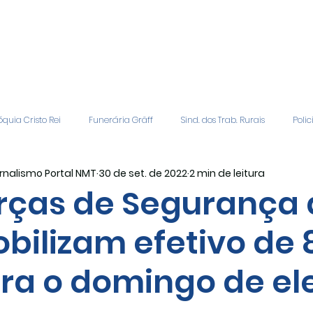
quia Cristo Rei
Funerária Gräff
Sind. dos Trab. Rurais
Polic
rnalismo Portal NMT
30 de set. de 2022
2 min de leitura
gião
Geral
Patrocinadores
Vagas de Emprego
Even
rças de Segurança 
bilizam efetivo de 8
Editais
Covic-19
Sindicato Rural
Adriane Veiga - Fina
ra o domingo de el