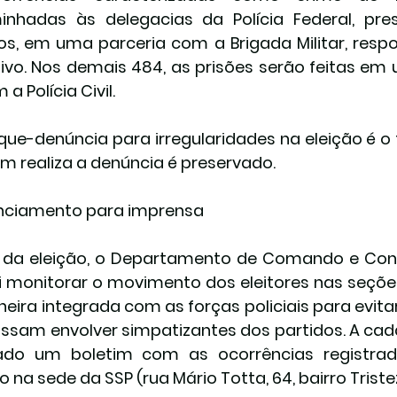
nhadas às delegacias da Polícia Federal, pre
s, em uma parceria com a Brigada Militar, respo
ivo. Nos demais 484, as prisões serão feitas em 
a Polícia Civil.
sque-denúncia para irregularidades na eleição é o 
m realiza a denúncia é preservado.
nciamento para imprensa
 da eleição, o Departamento de Comando e Contr
i monitorar o movimento dos eleitores nas seções 
eira integrada com as forças policiais para evita
ssam envolver simpatizantes dos partidos. A cada 
ado um boletim com as ocorrências registrada
 na sede da SSP (rua Mário Totta, 64, bairro Tristez