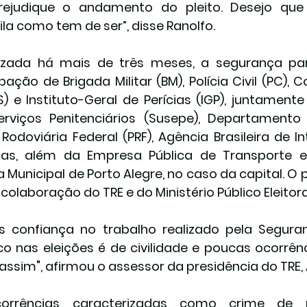
rejudique o andamento do pleito. Desejo que
ila como tem de ser”, disse Ranolfo.
zada há mais de três meses, a segurança para
pação de Brigada Militar (BM), Polícia Civil (PC), 
) e Instituto-Geral de Perícias (IGP), juntament
rviços Penitenciários (Susepe), Departamento d
 Rodoviária Federal (PRF), Agência Brasileira de In
as, além da Empresa Pública de Transporte e 
 Municipal de Porto Alegre, no caso da capital. O
colaboração do TRE e do Ministério Público Eleitora
 confiança no trabalho realizado pela Seguran
ico nas eleições é de civilidade e poucas ocorrên
 assim", afirmou o assessor da presidência do TRE
orrências caracterizadas como crime de na