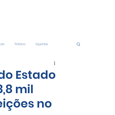
iais
Politica
Esportes
tos
Educação
Opinião
do Estado
,8 mil
nças
Economia
eições no