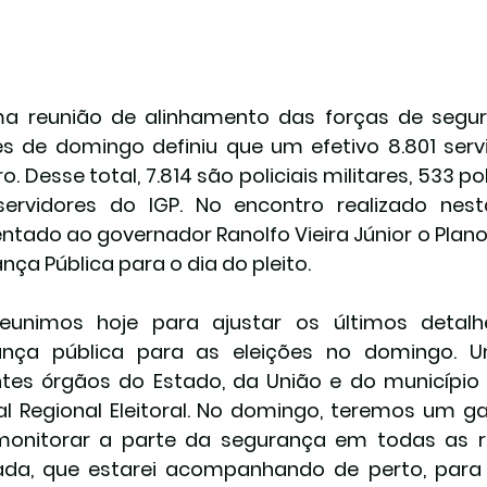
ma reunião de alinhamento das forças de segu
es de domingo definiu que um efetivo 8.801 serv
. Desse total, 7.814 são policiais militares, 533 pol
ervidores do IGP. No encontro realizado nesta 
ntado ao governador Ranolfo Vieira Júnior o Plano
nça Pública para o dia do pleito.
reunimos hoje para ajustar os últimos detal
ança pública para as eleições no domingo. U
ntes órgãos do Estado, da União e do município 
al Regional Eleitoral. No domingo, teremos um g
monitorar a parte da segurança em todas as r
ada, que estarei acompanhando de perto, para e