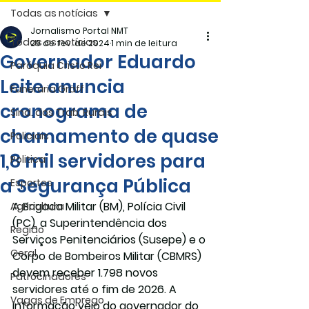
Todas as notícias
Jornalismo Portal NMT
Todas as notícias
29 de fev. de 2024
1 min de leitura
Governador Eduardo
Paróquia Cristo Rei
Leite anuncia
Funerária Gräff
cronograma de
Sind. dos Trab. Rurais
chamamento de quase
Policiais
1,8 mil servidores para
Politica
a Segurança Pública
Esportes
A Brigada Militar (BM), Polícia Civil 
Agricultura
(PC), a Superintendência dos 
Região
Serviços Penitenciários (Susepe) e o 
Geral
Corpo de Bombeiros Militar (CBMRS) 
devem receber 1.798 novos 
Patrocinadores
servidores até o fim de 2026. A 
Vagas de Emprego
informação veio do governador do 