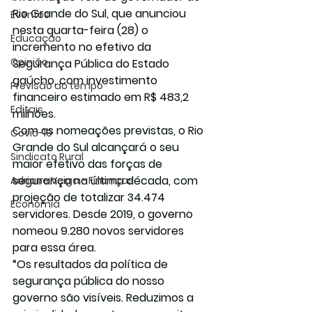
Rio Grande do Sul, que anunciou  
Eventos
nesta quarta-feira (28) o 
Educação
incremento no efetivo da 
Opinião
Segurança Pública do Estado 
gaúcho, com investimento 
Previsão do tempo
financeiro estimado em R$ 483,2 
Editais
milhões.
Com as nomeações previstas, o Rio 
Covic-19
Grande do Sul alcançará o seu 
Sindicato Rural
maior efetivo das forças de 
segurança na última década, com 
Adriane Veiga - Finanças
projeção de totalizar 34.474 
Economia
servidores. Desde 2019, o governo 
nomeou 9.280 novos servidores 
para essa área.
“Os resultados da política de 
segurança pública do nosso 
governo são visíveis. Reduzimos a 