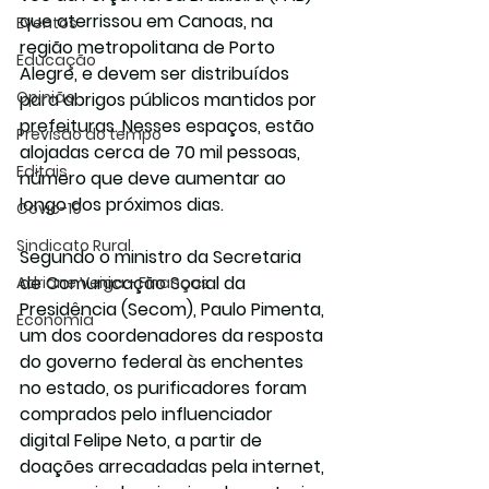
que aterrissou em Canoas, na 
Eventos
região metropolitana de Porto 
Educação
Alegre, e devem ser distribuídos 
Opinião
para abrigos públicos mantidos por 
prefeituras. Nesses espaços, estão 
Previsão do tempo
alojadas cerca de 70 mil pessoas, 
Editais
número que deve aumentar ao 
longo dos próximos dias.
Covic-19
Sindicato Rural
Segundo o ministro da Secretaria 
de Comunicação Social da 
Adriane Veiga - Finanças
Presidência (Secom), Paulo Pimenta, 
Economia
um dos coordenadores da resposta 
do governo federal às enchentes 
no estado, os purificadores foram 
comprados pelo influenciador 
digital Felipe Neto, a partir de 
doações arrecadadas pela internet, 