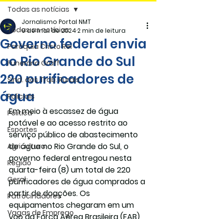
Todas as notícias
Jornalismo Portal NMT
Todas as notícias
9 de mai. de 2024
2 min de leitura
Governo federal envia
Paróquia Cristo Rei
ao Rio Grande do Sul
Funerária Gräff
220 purificadores de
Sind. dos Trab. Rurais
água
Policiais
Em meio à escassez de água 
Politica
potável e ao acesso restrito ao 
Esportes
serviço público de abastecimento 
de água no Rio Grande do Sul, o 
Agricultura
governo federal entregou nesta 
Região
quarta-feira (8) um total de 220 
Geral
purificadores de água comprados a 
partir de doações. Os 
Patrocinadores
equipamentos chegaram em um 
Vagas de Emprego
voo da Força Aérea Brasileira (FAB) 