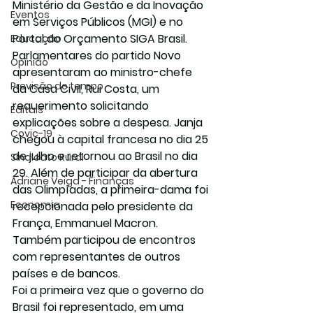
Ministério da Gestão e da Inovação 
Eventos
em Serviços Públicos (MGI) e no 
Portal do Orçamento SIGA Brasil.
Educação
Parlamentares do partido Novo 
Opinião
apresentaram ao ministro-chefe 
Previsão do tempo
da Casa Civil, Rui Costa, um 
requerimento solicitando 
Editais
explicações sobre a despesa. Janja 
Covic-19
chegou à capital francesa no dia 25 
de julho e retornou ao Brasil no dia 
Sindicato Rural
29. Além de participar da abertura 
Adriane Veiga - Finanças
das Olimpíadas, a primeira-dama foi 
Economia
recepcionada pelo presidente da 
França, Emmanuel Macron. 
Também participou de encontros 
com representantes de outros 
países e de bancos.
Foi a primeira vez que o governo do 
Brasil foi representado, em uma 