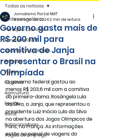
Todas as notícias
Jornalismo Portal NMT
Todas as notícias
8 de ago. de 2024
2 min de leitura
Governo gasta mais de
Paróquia Cristo Rei
R$ 200 mil para
Funerária Gräff
comitiva de Janja
Sind. dos Trab. Rurais
representar o Brasil na
Policiais
Olimpíada
Politica
O governo federal gastou ao 
Esportes
menos R$ 203,6 mil com a comitiva 
Agricultura
da primeira-dama, Rosângela Lula 
Região
da Silva, a Janja, que representou o 
presidente Luiz Inácio Lula da Silva 
Geral
na abertura dos Jogos Olímpicos de 
Patrocinadores
Paris, na França. As informações 
estão no painel de viagens do 
Vagas de Emprego