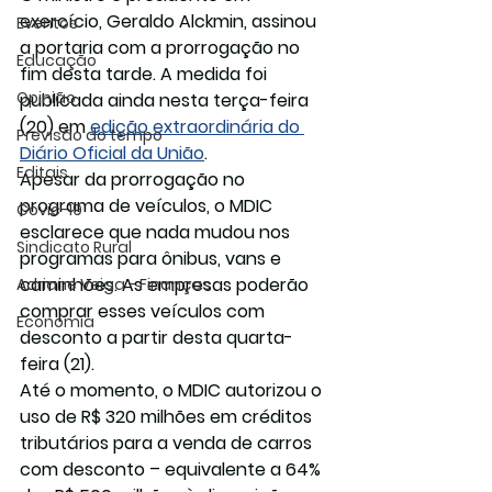
exercício, Geraldo Alckmin, assinou 
Eventos
a portaria com a prorrogação no 
Educação
fim desta tarde. A medida foi 
Opinião
publicada ainda nesta terça-feira 
(20) em 
edição extraordinária do 
Previsão do tempo
Diário Oficial da União
.
Editais
Apesar da prorrogação no 
programa de veículos, o MDIC 
Covic-19
esclarece que nada mudou nos 
Sindicato Rural
programas para ônibus, vans e 
caminhões. As empresas poderão 
Adriane Veiga - Finanças
comprar esses veículos com 
Economia
desconto a partir desta quarta-
feira (21).
Até o momento, o MDIC autorizou o 
uso de R$ 320 milhões em créditos 
tributários para a venda de carros 
com desconto – equivalente a 64% 