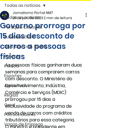
Todas as notícias
Jornalismo Portal NMT
Todas as notícias
21 de jun. de 2023
2 min de leitura
Governo prorroga por
Paróquia Cristo Rei
15 dias desconto de
Funerária Gräff
carros a pessoas
Sind. dos Trab. Rurais
físicas
Policiais
As pessoas físicas ganharam duas 
Politica
semanas para comprarem carros 
Esportes
com desconto. O Ministério do 
Desenvolvimento, Indústria, 
Agricultura
Comércio e Serviços (MDIC) 
Região
prorrogou por 15 dias a 
Geral
exclusividade do programa de 
venda de carros com créditos 
Patrocinadores
tributários para essa categoria.
Vagas de Emprego
O ministro e presidente em 