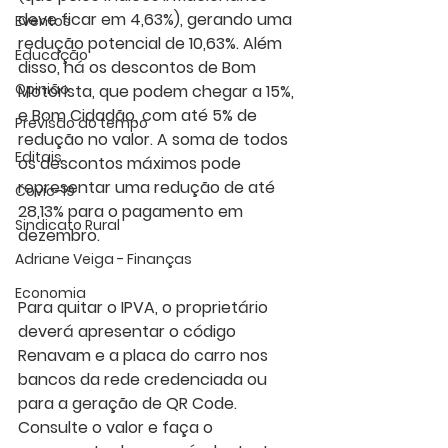
deve ficar em 4,63%), gerando uma 
Eventos
redução potencial de 10,63%. Além 
Educação
disso, há os descontos de Bom 
Opinião
Motorista, que podem chegar a 15%, 
e Bom Cidadão, com até 5% de 
Previsão do tempo
redução no valor. A soma de todos 
Editais
os descontos máximos pode 
representar uma redução de até 
Covic-19
28,13% para o pagamento em 
Sindicato Rural
dezembro.
Adriane Veiga - Finanças
Economia
Para quitar o IPVA, o proprietário 
deverá apresentar o código 
Renavam e a placa do carro nos 
bancos da rede credenciada ou 
para a geração de QR Code. 
Consulte o valor e faça o 