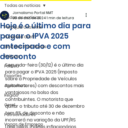
Todas as notícias
Jornalismo Portal NMT
Todas as notícias
30 de dez. de 2024
1 min de leitura
Hoje é o último dia para
Paróquia Cristo Rei
pagar o IPVA 2025
Funerária Gräff
antecipado e com
Sind. dos Trab. Rurais
desconto
Policiais
Segunda-feira (30/12) é o último dia 
Politica
para pagar o IPVA 2025 (Imposto 
Esportes
sobre a Propriedade de Veículos 
Automotores) com descontos mais 
Agricultura
vantajosos no bolso dos 
Região
contribuintes. O motorista que 
Geral
quitar o tributo até 30 de dezembro 
tem 6% de desconto e não 
Patrocinadores
incorrerá na variação da UPF/RS 
Vagas de Emprego
(que pelos índices inflacionários 