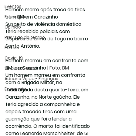
Eventos
Homem morre após troca de tiros 
com BM em Carazinho
Educação
Suspeito de violência doméstica 
Opinião
teria recebido policiais com 
Previsão do tempo
disparos de arma de fogo no bairro 
Santo Antônio.
Editais
Covic-19
Homem morreu em confronto com 
BM em Carazinho 
| Foto: BM
Sindicato Rural
Um homem morreu em confronto 
Adriane Veiga - Finanças
com a Brigada Militar, na 
Economia
madrugada desta quarta-feira, em 
Carazinho, no Norte gaúcho. Ele 
teria agredido a companheira e 
depois trocado tiros com uma 
guarnição que foi atender a 
ocorrência. O morto foi identificado 
como Leonardo Morschheiter, de 51 