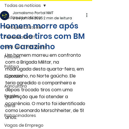
Todas as notícias
Jornalismo Portal NMT
Todas as notícias
2 de jan. de 2025
2 min de leitura
Homem morre após
Paróquia Cristo Rei
troca de tiros com BM
Funerária Gräff
em Carazinho
Sind. dos Trab. Rurais
Um homem morreu em confronto 
Policiais
com a Brigada Militar, na 
Politica
madrugada desta quarta-feira, em 
Carazinho, no Norte gaúcho. Ele 
Esportes
teria agredido a companheira e 
Agricultura
depois trocado tiros com uma 
Região
guarnição que foi atender a 
ocorrência. O morto foi identificado 
Geral
como Leonardo Morschheiter, de 51 
Patrocinadores
anos.
Vagas de Emprego