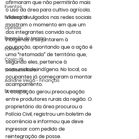
afirmaram que não permitirão mais 
Eventos
o uso da área para cultivo agrícola.
Vídeos divulgados nas redes sociais 
Educação
mostram o momento em que um 
Opinião
dos integrantes convida outros 
Previsão do tempo
indígenas a se juntarem à 
ocupação, apontando que a ação é 
Editais
uma “retomada” de território que, 
Covic-19
segundo eles, pertence à 
comunidade indígena. No local, os 
Sindicato Rural
ocupantes já começaram a montar 
Adriane Veiga - Finanças
acampamento.
Economia
A ocupação gerou preocupação 
entre produtores rurais da região. O 
proprietário da área procurou a 
Polícia Civil, registrou um boletim de 
ocorrência e informou que deve 
ingressar com pedido de 
reintegração de posse.