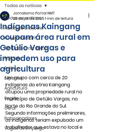
Todas as notícias
Jornalismo Portal NMT
Todas as notícias
22 de jul. de 2025
1 min de leitura
Indígenas Kaingang
Paróquia Cristo Rei
ocupam área rural em
Funerária Gräff
Getúlio Vargas e
Sind. dos Trab. Rurais
impedem uso para
Policiais
agricultura
Politica
Um grupo com cerca de 20 
Esportes
indígenas da etnia Kaingang 
Agricultura
ocupou uma propriedade rural no 
Região
município de Getúlio Vargas, no 
Norte do Rio Grande do Sul. 
Geral
Segundo informações preliminares, 
Patrocinadores
os indígenas teriam expulsado um 
trabalhador que estava no local e 
Vagas de Emprego