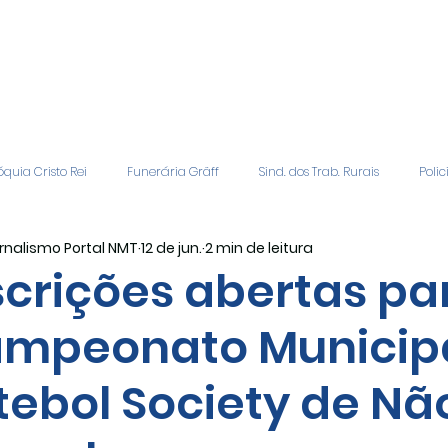
quia Cristo Rei
Funerária Gräff
Sind. dos Trab. Rurais
Polic
rnalismo Portal NMT
12 de jun.
2 min de leitura
gião
Geral
Patrocinadores
Vagas de Emprego
Even
scrições abertas pa
mpeonato Municipa
Editais
Covic-19
Sindicato Rural
Adriane Veiga - Fina
tebol Society de N