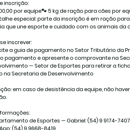
e inscrição:
200,00 por equipe🐾 5 kg de ração para cães por eq
alhe especial: parte da inscrição é em ração para 
ria que une esporte e cuidado com os animais da 
e inscrever:
licite a guia de pagamento no 
Setor Tributário da P
 o pagamento e apresente o comprovante na 
Sec
olvimento — Setor de Esportes
 para retirar a fich
o na 
Secretaria de Desenvolvimento
ção:
 em caso de desistência da equipe, não haverá
ão.
nformações:
artamento de Esportes — Gabriel: 
(54) 9 9174-7407
App: 
(54) 9 9668-8419