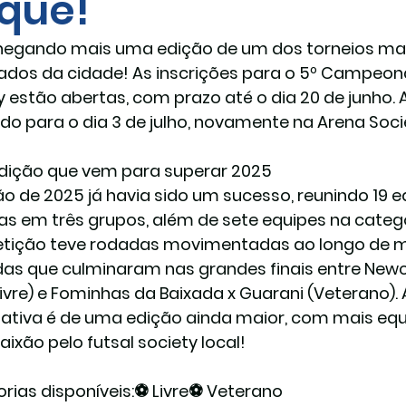
que!
hegando mais uma edição de um dos torneios mais
ados da cidade! As inscrições para o 
5º Campeonat
y
 estão abertas, com prazo até o dia 
20 de junho
.
o para o dia 
3 de julho
, novamente na Arena Soci
ição que vem para superar 2025
ão de 2025 já havia sido um sucesso, reunindo 19 eq
das em três grupos, além de sete equipes na catego
ição teve rodadas movimentadas ao longo de m
das que culminaram nas grandes finais entre Newc
Livre) e Fominhas da Baixada x Guarani (Veterano). 
ativa é de uma edição ainda maior, com mais equi
aixão pelo futsal society local!
rias disponíveis:
⚽ Livre⚽ Veterano