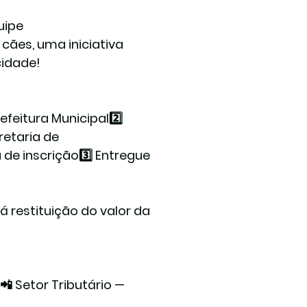
uipe
cães, uma iniciativa 
cidade!
refeitura Municipal
2️⃣ 
retaria de 
a de inscrição3️⃣ Entregue 
 restituição do valor da 
📲 Setor Tributário — 