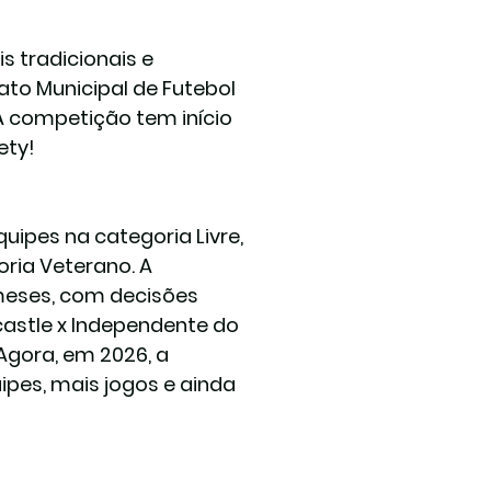
 tradicionais e 
o Municipal de Futebol 
 A competição tem início 
ety!
uipes na categoria Livre, 
ria Veterano. A 
eses, com decisões 
astle x Independente do 
Agora, em 2026, a 
pes, mais jogos e ainda 