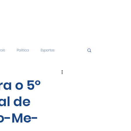
iais
Politica
Esportes
tos
Educação
Opinião
ra o 5º
l de
nças
Economia
ão-Me-